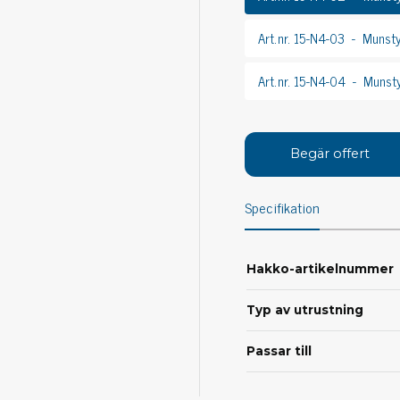
Avs
Personligt skydd
Art.nr. 15-N4-03
Munst
Kläder
Ver
Art.nr. 15-N4-04
Munst
Skor
Tän
Handskar
ESD
ESD lotion
Mej
Skoband & överdrag
Begär offert
Mej
Handledsband & spiralsladdar
Mom
Övrigt
Specifikation
Pre
Pin
Städ & rengöring
Bor
Hakko-artikelnummer
Sophantering
Dammsugare
Typ av utrustning
Ko
Sopborstar med tillbehör
Passar till
Golvmoppar med tillbehör
Kemi & wipes
Fla