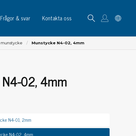
Frågor & svar
Kontakta oss
& munstycke
Munstycke N4-02, 4mm
e N4-02, 4mm
tskortrack & ställ
p, skyltar & etiketter
p
phållare
cke N4-01, 2mm
ketter
ltar & märkning
ycke N4-02, 4mm