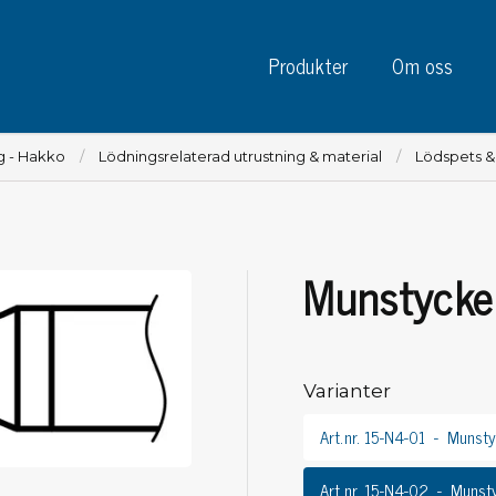
Produkter
Om oss
g - Hakko
Lödningsrelaterad utrustning & material
Lödspets 
Munstyck
Instrument
Kre
Testinstrument
Mätinstrument
Tej
Charge plate monitors
Varianter
Tej
Konstant monitors
Tej
ESD event detectors
Art.nr. 15-N4-01
Munsty
Eti
Elektroder
Sky
Art.nr. 15-N4-02
Munst