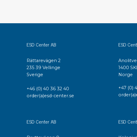
Konduktiva lådor
Dissipativa lådor
Tillbehör till lådor
Sortiment- och komponentaskar
Spolställ
ESD Center AB
ESD Cent
Hyllsystem
Vagnar
Rättarevägen 2
Anolitve
Specialvagnar Mossman Tebbs
235 39 Vellinge
1400 SK
Hjul
Sverige
Norge
Lastpallar
Specialemballage
+47 (0) 
+46 (0) 40 36 32 40
order(a)
order(a)esd-center.se
ESD Center AB
ESD Cent