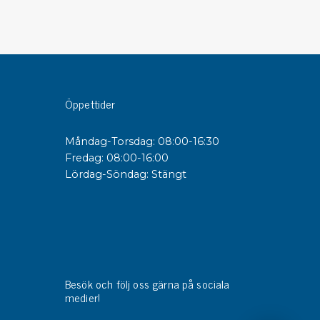
sipativa &
duktiva skivor
sipativa PC skivor
eshield
Öppettider
duktiv plastwell
duktiv polystyren
Måndag-Torsdag: 08:00-16:30
Fredag: 08:00-16:00
Lördag-Söndag: Stängt
änster
 utbildningar
trollmätning & audits
ibrering
Besök och följ oss gärna på sociala
medier!