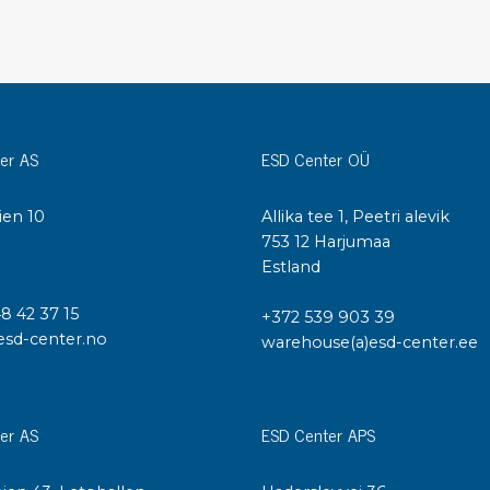
Städvagnar
Klibbmattor
Dis
kon
Jonisering
Dis
Bänkjonisering
Saf
er AS
ESD Center OÜ
Overhead
Kon
Maskin
Kon
ien 10
Allika tee 1, Peetri alevik
Tryckluft
I
753 12 Harjumaa
Estland
Tj
Mattor & golv
ESD
48 42 37 15
+372 539 903 39
Bordsmattor
esd-center.no
Kon
warehouse(a)esd-center.ee
Golv
Kal
Tillbehör till golv
er AS
ESD Center APS