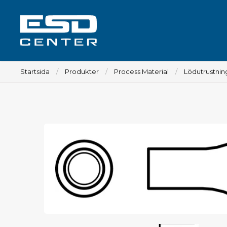
Startsida
Produkter
Process Material
Lödutrustnin
Arbetsplats
Bord
Tillbehör till bord
Stolar
Tillbehör till stolar
Mattor
Lampor
Vagnar