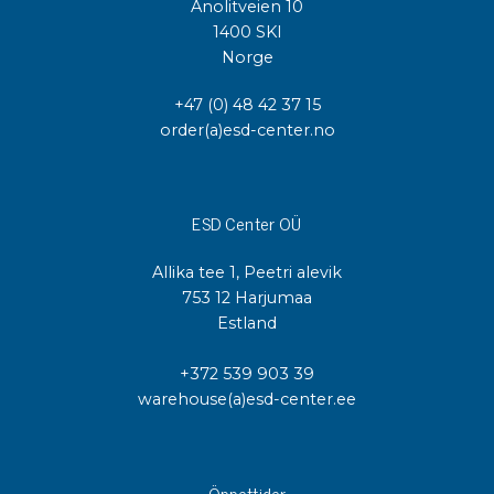
Anolitveien 10
1400 SKI
Norge
+47 (0) 48 42 37 15
order(a)esd-center.no
ESD Center OÜ
Allika tee 1, Peetri alevik
753 12 Harjumaa
Estland
+372 539 903 39
warehouse(a)esd-center.ee
Öppettider