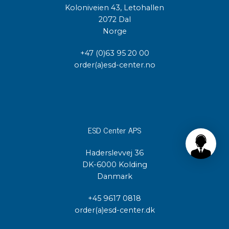
Koloniveien 43, Letohallen
2072 Dal
Norge
+47 (0)63 95 20 00
order(a)esd-center.no
ESD Center APS
Haderslevvej 36
DK-6000 Kolding
Danmark
+45 9617 0818
order(a)esd-center.dk