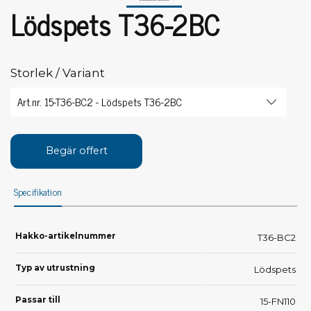
Lödspets T36-2BC
Storlek / Variant
Begär offert
Specifikation
Hakko-artikelnummer
T36-BC2
Typ av utrustning
Lödspets
Passar till
15-FN110