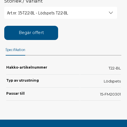
Storlek / Variant
Begär offert
Specifikation
Hakko-artikelnummer
T22-BL
Typ av utrustning
Lödspets
Passar till
15-FM20301