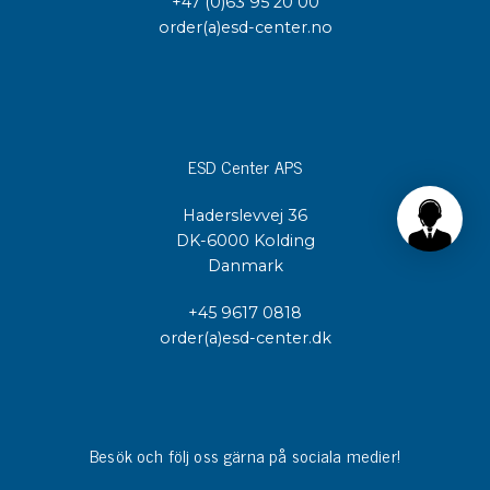
+47 (0)63 95 20 00
order(a)esd-center.no
ESD Center APS
Haderslevvej 36
DK-6000 Kolding
Danmark
+45 9617 0818
order(a)esd-center.dk
Besök och följ oss gärna på sociala medier!