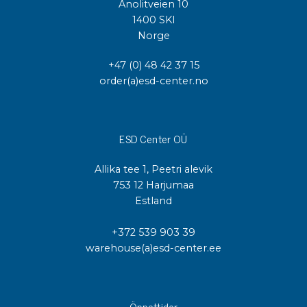
Anolitveien 10
1400 SKI
Norge
+47 (0) 48 42 37 15
order(a)esd-center.no
ESD Center OÜ
Allika tee 1, Peetri alevik
753 12 Harjumaa
Estland
+372 539 903 39
warehouse(a)esd-center.ee
Öppettider