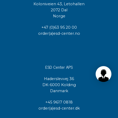
Koloniveien 43, Letohallen
2072 Dal
Norge
+47 (0)63 95 20 00
order(a)esd-center.no
ESD Center APS
Haderslevvej 36
DK-6000 Kolding
Danmark
+45 9617 0818
order(a)esd-center.dk