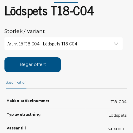
Lödspets T18-C04
Storlek / Variant
Begär offert
Specifikation
Hakko-artikelnummer
T18-C04
Typ av utrustning
Lödspets
Passar till
15-FX88011