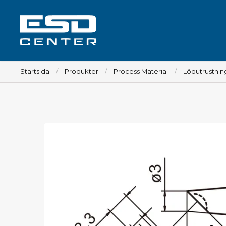
Startsida
Produkter
Process Material
Lödutrustnin
Arbetsplats
Bord
Tillbehör till bord
Stolar
Tillbehör till stolar
Mattor
Lampor
Vagnar