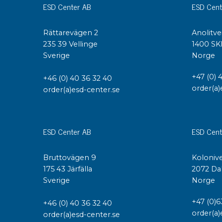
ESD Center AB
ESD Cent
Konduktiva lådor
Dissipativa lådor
Rättarevägen 2
Anolitve
Tillbehör till lådor
235 39 Vellinge
1400 SK
Sortiment- och komponentaskar
Sverige
Norge
Spolställ
Hyllsystem
+47 (0) 
+46 (0) 40 36 32 40
order(a)
Vagnar
order(a)esd-center.se
Specialvagnar Mossman Tebbs
Hjul
Lastpallar
ESD Center AB
ESD Cent
Specialemballage
Bruttovägen 9
Kolonive
175 43 Järfälla
2072 Da
Sverige
Norge
+47 (0)6
+46 (0) 40 36 32 40
order(a)
order(a)esd-center.se