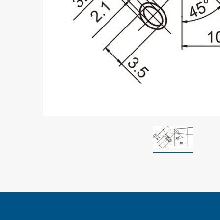
Jordning
Förpackningar
Skärmande påsar
Skärmande bubbelpåsar & film
Dryshield påsar, torkmedel & hic
Safeshieldlådor
Dissipativa påsar
Dissipativ bubbelfilm & påsar
Dissipativ plastfilm & sträckfilm
Dissipativa huvar, säckar & slangar
Dissipativ foam
Dissipativt & konduktivt skum
Specialemballage
Lager & transport