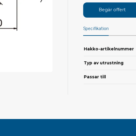
Avs
Personligt skydd
Begär offert
Kläder
Ver
Specifikation
Skor
Tän
Handskar
ESD
ESD lotion
Hakko-artikelnummer
Mej
Skoband & överdrag
Mej
Handledsband & spiralsladdar
Typ av utrustning
Mom
Övrigt
Pre
Passar till
Pin
Städ & rengöring
Bor
Sophantering
Dammsugare
Ko
Sopborstar med tillbehör
Golvmoppar med tillbehör
Kemi & wipes
Fla