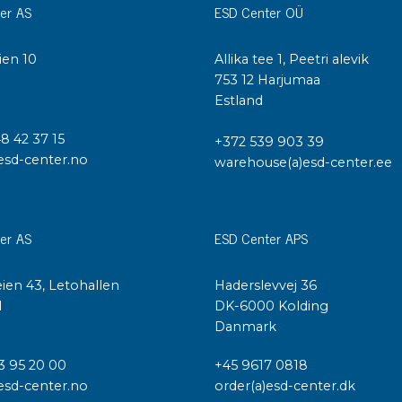
Städvagnar
er AS
ESD Center OÜ
Klibbmattor
Dis
ien 10
Allika tee 1, Peetri alevik
kon
Jonisering
I
753 12 Harjumaa
Dis
Estland
Bänkjonisering
Saf
Overhead
48 42 37 15
+372 539 903 39
Kon
Maskin
esd-center.no
warehouse(a)esd-center.ee
Kon
Tryckluft
Tj
er AS
ESD Center APS
Mattor & golv
ESD
Bordsmattor
Kon
ien 43, Letohallen
Haderslevvej 36
Golv
Kal
l
DK-6000 Kolding
Tillbehör till golv
Danmark
3 95 20 00
+45 9617 0818
esd-center.no
order(a)esd-center.dk