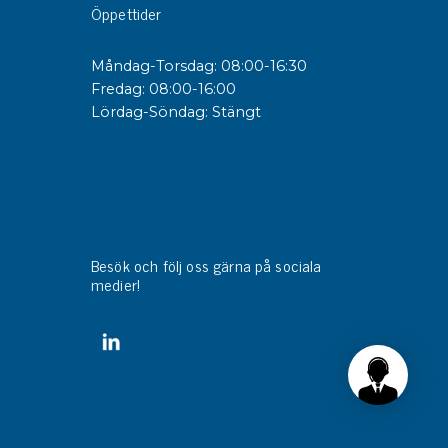
Öppettider
sipativa &
Måndag-Torsdag: 08:00-16:30
duktiva skivor
Fredag: 08:00-16:00
sipativa PC skivor
Lördag-Söndag: Stängt
eshield
duktiv plastwell
duktiv polystyren
änster
Besök och följ oss gärna på sociala
medier!
 utbildningar
trollmätning & audits
ibrering