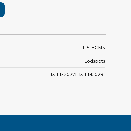
pärrning
ktyg, borstar & pincetter
ger & avbitare
 verktygsset
T15-BCM3
slar
selskaft & kombiklingor
Lödspets
entmejslar
cisionsmejslar
15-FM20271, 15-FM20281
cetter
star
ntorsmaterial
skor & behållare