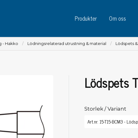
Produkter
Om oss
g - Hakko
Lödningsrelaterad utrustning & material
Lödspets 
Lödspets 
Instrument
Kre
Testinstrument
Mätinstrument
Tej
Charge plate monitors
Storlek / Variant
Tej
Konstant monitors
Tej
ESD event detectors
Eti
Elektroder
Sky