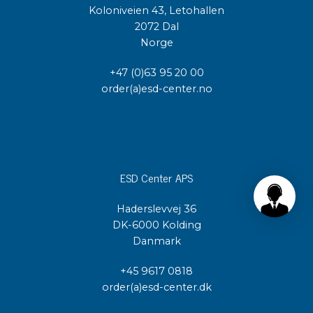
Koloniveien 43, Letohallen
2072 Dal
Norge
+47 (0)63 95 20 00
order(a)esd-center.no
ESD Center APS
Haderslevvej 36
DK-6000 Kolding
Danmark
+45 9617 0818
order(a)esd-center.dk