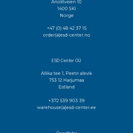
Anolitveien 10
1400 SKI
Norge
+47 (0) 48 42 37 15
order(a)esd-center.no
ESD Center OÜ
Allika tee 1, Peetri alevik
753 12 Harjumaa
Estland
+372 539 903 39
warehouse(a)esd-center.ee
Öppettider