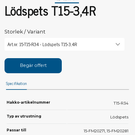
Lödspets T15-3,4R
Storlek / Variant
Begär offert
Specifikation
Hakko-artikelnummer
T15-R34
Typ av utrustning
Lödspets
Passar till
15-FM20271, 15-FM20281