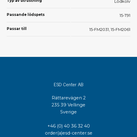
Typ av utrustning
Lödkolv
Passande lödspets
15-T91
Passar till
15-FM2031, 15-FM2061
ESD Center AB
Rättarevägen 2
235 39 Vellinge
Sverige
+46 (0) 40 36 32 40
order(a)esd-center.se