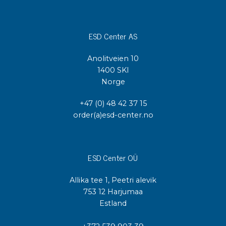
ESD Center AS
Anolitveien 10
1400 SKI
Norge
+47 (0) 48 42 37 15
order(a)esd-center.no
ESD Center OÜ
Allika tee 1, Peetri alevik
753 12 Harjumaa
Estland