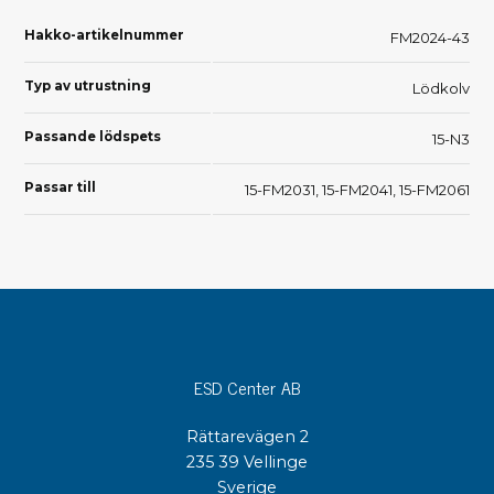
Hakko-artikelnummer
FM2024-43
Typ av utrustning
Lödkolv
Passande lödspets
15-N3
Passar till
15-FM2031, 15-FM2041, 15-FM2061
ESD Center AB
Rättarevägen 2
235 39 Vellinge
Sverige