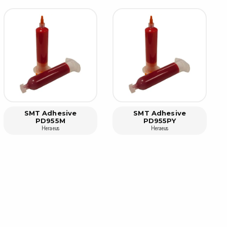
pärrning
ktyg, borstar & pincetter
ger & avbitare
 verktygsset
slar
selskaft & kombiklingor
entmejslar
SMT Adhesive
SMT Adhesive
PD955M
PD955PY
cisionsmejslar
Heraeus
Heraeus
cetter
star
ntorsmaterial
skor & behållare