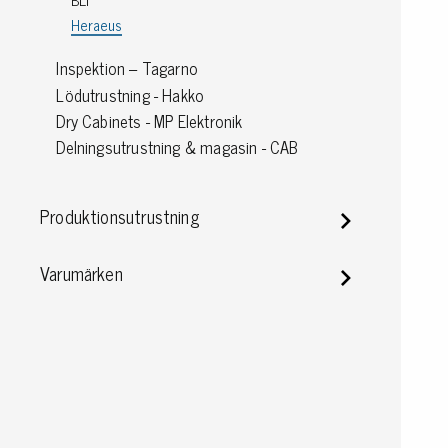
Jordning
Heraeus
Inspektion – Tagarno
Förpackningar
Lödutrustning - Hakko
Dry Cabinets - MP Elektronik
Skärmande påsar
Delningsutrustning & magasin - CAB
Skärmande bubbelpåsar & film
Dryshield påsar, torkmedel & hic
Safeshieldlådor
Produktionsutrustning
Dissipativa påsar
Dissipativ bubbelfilm & påsar
Varumärken
Dissipativ plastfilm & sträckfilm
Dissipativa huvar, säckar & slangar
Dissipativ foam
Dissipativt & konduktivt skum
Specialemballage
Lager & transport