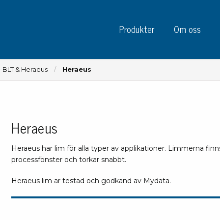
Produkter
Om oss
- BLT & Heraeus
Heraeus
Heraeus
Instrument
Kre
Testinstrument
Heraeus har lim för alla typer av applikationer. Limmerna fin
Mätinstrument
Tej
processfönster och torkar snabbt.
Charge plate monitors
Tej
Konstant monitors
Heraeus lim är testad och godkänd av Mydata.
Tej
ESD event detectors
Eti
Elektroder
Sky