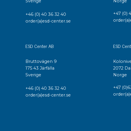
Sverige
Norge
+47 (0) 
+46 (0) 40 36 32 40
order(a)
order(a)esd-center.se
ESD Center AB
ESD Cent
Bruttovägen 9
Kolonive
175 43 Järfälla
2072 Da
Sverige
Norge
+47 (0)6
+46 (0) 40 36 32 40
order(a)
order(a)esd-center.se