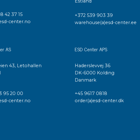
Estland
48 42 37 15
+372 539 903 39
esd-center.no
warehouse(a)esd-center.ee
er AS
ESD Center APS
ien 43, Letohallen
Haderslevvej 36
l
DK-6000 Kolding
Danmark
3 95 20 00
+45 9617 0818
esd-center.no
order(a)esd-center.dk