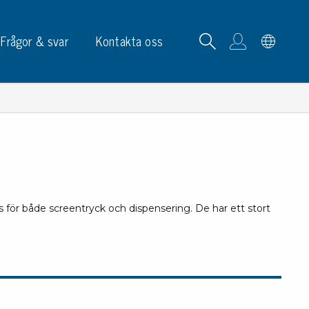
Frågor & svar
Kontakta oss
tskortrack & ställ
ns för både screentryck och dispensering. De har ett stort
p, skyltar & etiketter
p
phållare
ketter
ltar & märkning