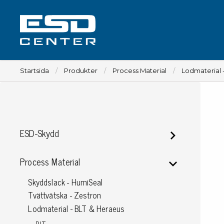
Startsida
Produkter
Process Material
Lodmaterial 
Arbetsplats
ESD-Skydd
Bord
Tillbehör till bord
Process Material
Stolar
Skyddslack - HumiSeal
Tillbehör till stolar
Tvättvätska - Zestron
Mattor
Lodmaterial - BLT & Heraeus
Lampor
Vagnar
BLT