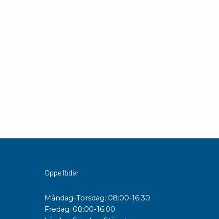
sipativa &
duktiva skivor
sipativa PC skivor
eshield
duktiv plastwell
duktiv polystyren
änster
 utbildningar
trollmätning & audits
ibrering
Öppettider
Måndag-Torsdag: 08:00-16:30
Fredag: 08:00-16:00