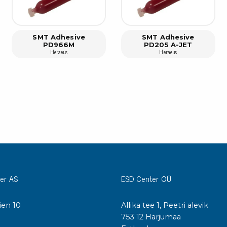
Städvagnar
Klibbmattor
Dis
SMT Adhesive
SMT Adhesive
kon
Jonisering
PD966M
PD205 A-JET
Heraeus
Heraeus
Dis
Bänkjonisering
Saf
Overhead
Kon
Maskin
Kon
Tryckluft
Tj
Mattor & golv
ESD
Bordsmattor
Kon
Golv
Kal
er AS
ESD Center OÜ
Tillbehör till golv
ien 10
Allika tee 1, Peetri alevik
I
753 12 Harjumaa