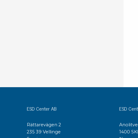
Konduktiva lådor
Dissipativa lådor
Tillbehör till lådor
Sortiment- och komponentaskar
Spolställ
Hyllsystem
Vagnar
Specialvagnar Mossman Tebbs
Hjul
Lastpallar
Specialemballage
ESD Center AB
ESD Cent
Rättarevägen 2
Anolitve
235 39 Vellinge
1400 SK