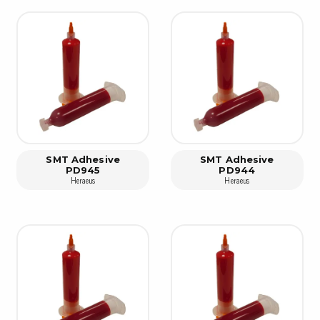
Avs
Personligt skydd
Kläder
Ver
Skor
Tän
Handskar
ESD
ESD lotion
Mej
Skoband & överdrag
Mej
Handledsband & spiralsladdar
Mom
Övrigt
SMT Adhesive
SMT Adhesive
PD945
PD944
Pre
Heraeus
Heraeus
Pin
Städ & rengöring
Bor
Sophantering
Dammsugare
Ko
Sopborstar med tillbehör
Golvmoppar med tillbehör
Kemi & wipes
Fla