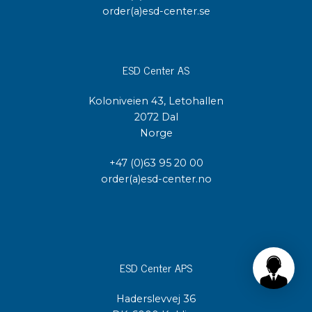
order(a)esd-center.se
ESD Center AS
Koloniveien 43, Letohallen
2072 Dal
Norge
+47 (0)63 95 20 00
order(a)esd-center.no
ESD Center APS
Haderslevvej 36