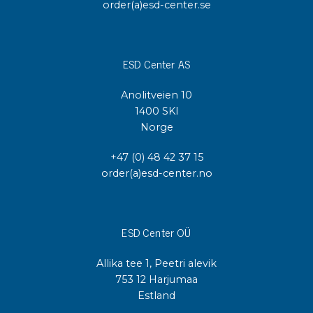
order(a)esd-center.se
ESD Center AS
Anolitveien 10
1400 SKI
Norge
+47 (0) 48 42 37 15
order(a)esd-center.no
ESD Center OÜ
Allika tee 1, Peetri alevik
753 12 Harjumaa
Estland