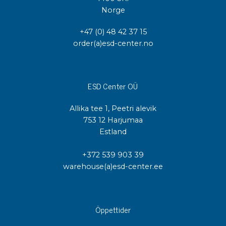
Norge
+47 (0) 48 42 37 15
order(a)esd-center.no
ESD Center OÜ
Allika tee 1, Peetri alevik
753 12 Harjumaa
Estland
+372 539 903 39
warehouse(a)esd-center.ee
Öppettider