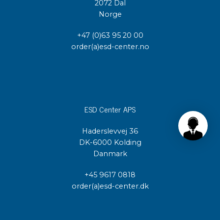
2072 Dal
Norge
+47 (0)63 95 20 00
order(a)esd-center.no
ESD Center APS
Haderslevvej 36
DK-6000 Kolding
Danmark
+45 9617 0818
order(a)esd-center.dk