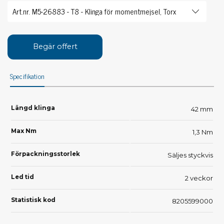
Begär offert
Specifikation
Längd klinga
42 mm
Max Nm
1,3 Nm
Förpackningsstorlek
Säljes styckvis
Led tid
2 veckor
Statistisk kod
8205599000