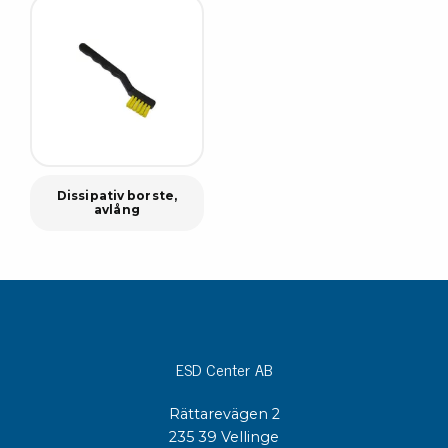
Dissipativ borste,
avlång
ESD Center AB
Rättarevägen 2
235 39 Vellinge