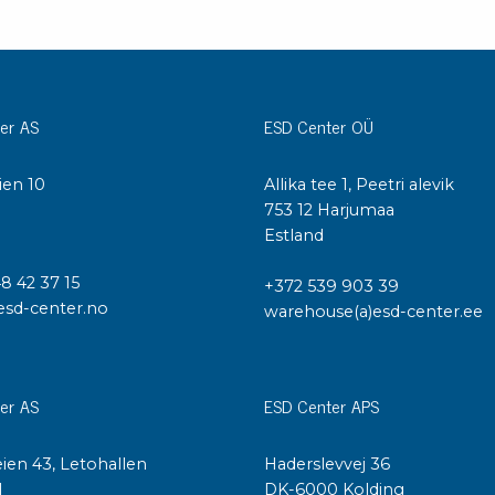
er AS
ESD Center OÜ
ien 10
Allika tee 1, Peetri alevik
I
753 12 Harjumaa
Estland
48 42 37 15
+372 539 903 39
esd-center.no
warehouse(a)esd-center.ee
er AS
ESD Center APS
ien 43, Letohallen
Haderslevvej 36
l
DK-6000 Kolding