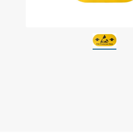
Jordning
Förpackningar
Skärmande påsar
Skärmande bubbelpåsar & film
Dryshield påsar, torkmedel & hic
Safeshieldlådor
Dissipativa påsar
Dissipativ bubbelfilm & påsar
Dissipativ plastfilm & sträckfilm
Dissipativa huvar, säckar & slangar
Dissipativ foam
Dissipativt & konduktivt skum
Specialemballage
Lager & transport