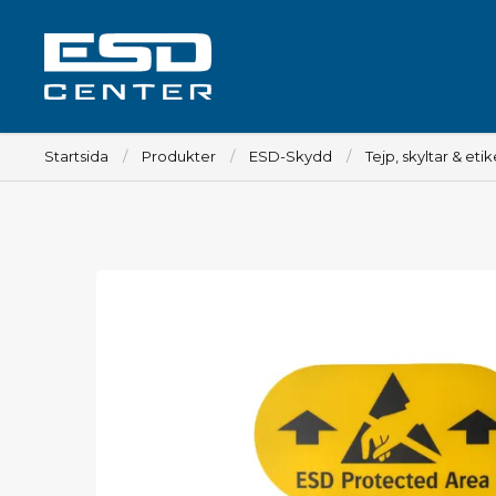
Startsida
Produkter
ESD-Skydd
Tejp, skyltar & eti
Arbetsplats
Bord
Tillbehör till bord
Stolar
Tillbehör till stolar
Mattor
Lampor
Vagnar