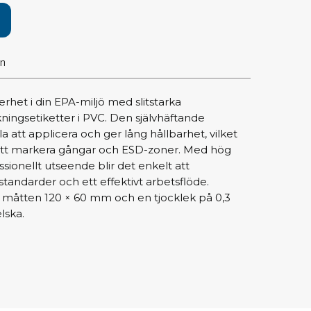
pärrning
ktyg, borstar & pincetter
on
ger & avbitare
 verktygsset
rhet i din EPA-miljö med slitstarka
slar
ningsetiketter i PVC. Den självhäftande
selskaft & kombiklingor
 att applicera och ger lång hållbarhet, vilket
att markera gångar och ESD-zoner. Med hög
entmejslar
ssionellt utseende blir det enkelt att
cisionsmejslar
tandarder och ett effektivt arbetsflöde.
cetter
ar måtten 120 × 60 mm och en tjocklek på 0,3
star
lska.
ntorsmaterial
skor & behållare