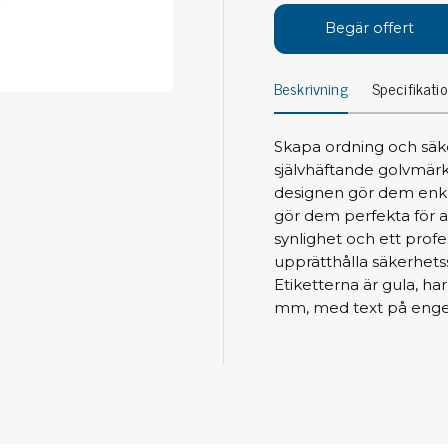
Avs
Begär offert
Personligt skydd
Kläder
Ver
Beskrivning
Specifikati
Skor
Tän
Handskar
ESD
ESD lotion
Skapa ordning och säke
Mej
självhäftande golvmärk
Skoband & överdrag
Mej
designen gör dem enkla
Handledsband & spiralsladdar
gör dem perfekta för 
Mom
Övrigt
synlighet och ett profe
Pre
upprätthålla säkerhetss
Pin
Städ & rengöring
Etiketterna är gula, h
Bor
mm, med text på enge
Sophantering
Dammsugare
Ko
Sopborstar med tillbehör
Golvmoppar med tillbehör
Kemi & wipes
Fla