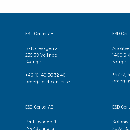
ESD Center AB
ESD Cent
Rättarevägen 2
Anolitve
235 39 Vellinge
1400 SK
Sverige
Norge
+47 (0) 
+46 (0) 40 36 32 40
order(a)
order(a)esd-center.se
ESD Center AB
ESD Cent
Bruttovägen 9
Kolonive
175 43 Järfälla
2072 Da