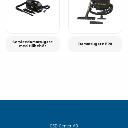
Servicedammsugare
Dammsugare EPA
med tillbehör
ESD Center AB