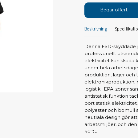
Avs
Personligt skydd
Begär offert
Kläder
Ver
Beskrivning
Specifikati
Skor
Tän
Handskar
ESD
ESD lotion
Denna ESD-skyddade pi
Mej
Skoband & överdrag
professionellt utseende
Mej
Handledsband & spiralsladdar
elektricitet kan skada 
Mom
under hela arbetsdage
Övrigt
Pre
produktion, lager och t
elektronikproduktion, 
Pin
Städ & rengöring
logistik i EPA-zoner sa
Bor
antistatisk funktion ta
Sophantering
bort statisk elektricit
Dammsugare
Ko
polyester och bomull s
Sopborstar med tillbehör
neutrala design gör at
Golvmoppar med tillbehör
arbetsmiljöer, och den 
Kemi & wipes
Fla
40°C.