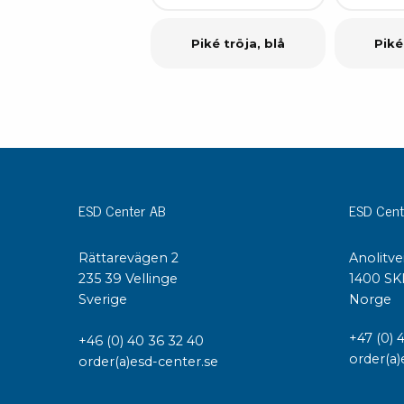
Piké tröja, blå
Piké
ESD Center AB
ESD Cent
Rättarevägen 2
Anolitve
235 39 Vellinge
1400 SK
Sverige
Norge
+47 (0) 
+46 (0) 40 36 32 40
order(a)
order(a)esd-center.se