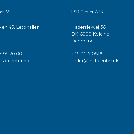
er AS
ESD Center APS
ien 43, Letohallen
Haderslevvej 36
l
DK-6000 Kolding
Danmark
3 95 20 00
+45 9617 0818
esd-center.no
order(a)esd-center.dk