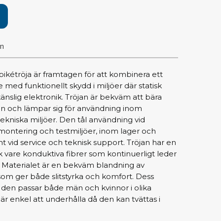
pärrning
ktyg, borstar & pincetter
on
ger & avbitare
 verktygsset
kétröja är framtagen för att kombinera ett
slar
 med funktionellt skydd i miljöer där statisk
selskaft & kombiklingor
känslig elektronik. Tröjan är bekväm att bära
entmejslar
n och lämpar sig för användning inom
cisionsmejslar
ekniska miljöer. Den tål användning vid
montering och testmiljöer, inom lager och
cetter
mt vid service och teknisk support. Tröjan har en
star
ck vare konduktiva fibrer som kontinuerligt leder
et. Materialet är en bekväm blandning av
ntorsmaterial
om ger både slitstyrka och komfort. Dess
t den passar både män och kvinnor i olika
är enkel att underhålla då den kan tvättas i
skor & behållare