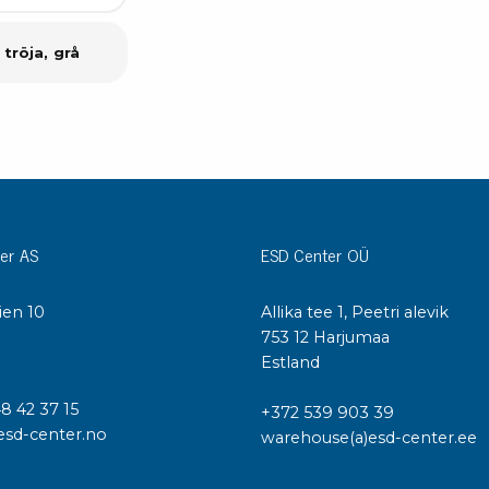
 tröja, grå
er AS
ESD Center OÜ
ien 10
Allika tee 1, Peetri alevik
I
753 12 Harjumaa
Estland
48 42 37 15
+372 539 903 39
esd-center.no
warehouse(a)esd-center.ee