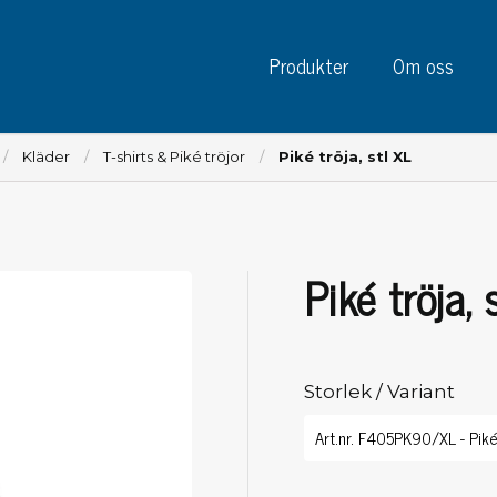
Produkter
Om oss
Kläder
T-shirts & Piké tröjor
Piké tröja, stl XL
Piké tröja, 
Instrument
Kre
Testinstrument
Mätinstrument
Tej
Charge plate monitors
Storlek / Variant
Tej
Konstant monitors
Tej
ESD event detectors
Eti
Elektroder
Sky