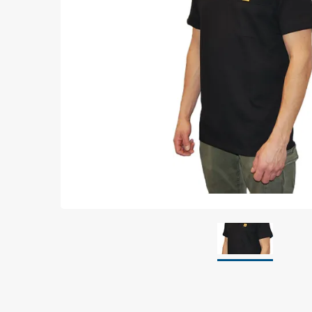
Jordning
Förpackningar
Skärmande påsar
Skärmande bubbelpåsar & film
Dryshield påsar, torkmedel & hic
Safeshieldlådor
Dissipativa påsar
Dissipativ bubbelfilm & påsar
Dissipativ plastfilm & sträckfilm
Dissipativa huvar, säckar & slangar
Dissipativ foam
Dissipativt & konduktivt skum
Specialemballage
Lager & transport