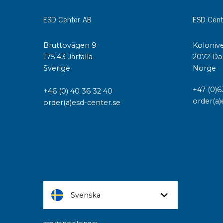
ESD Center AB
ESD Cent
Bruttovägen 9
Kolonive
175 43 Järfälla
2072 Da
Sverige
Norge
+47 (0)6
+46 (0) 40 36 32 40
order(a)
order(a)esd-center.se
Svenska
cookieinställningar