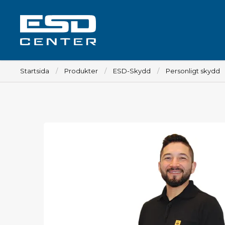
Startsida
Produkter
ESD-Skydd
Personligt skydd
Arbetsplats
Bord
Tillbehör till bord
Stolar
Tillbehör till stolar
Mattor
Lampor
Vagnar