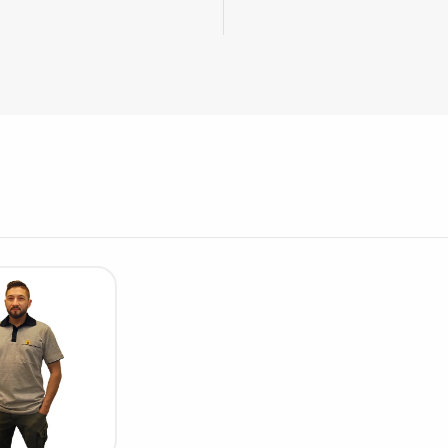
Städvagnar
Klibbmattor
Dis
kon
Jonisering
Dis
Bänkjonisering
Saf
Overhead
Kon
Maskin
Kon
Tryckluft
Tj
Mattor & golv
ESD
Bordsmattor
Kon
Golv
Kal
Tillbehör till golv