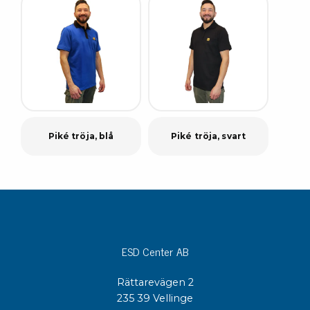
Piké tröja, blå
Piké tröja, svart
ESD Center AB
Rättarevägen 2
235 39 Vellinge