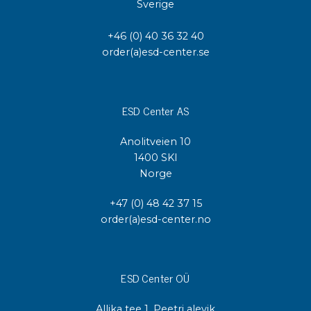
Sverige
+46 (0) 40 36 32 40
order(a)esd-center.se
ESD Center AS
Anolitveien 10
1400 SKI
Norge
+47 (0) 48 42 37 15
order(a)esd-center.no
ESD Center OÜ
Allika tee 1, Peetri alevik