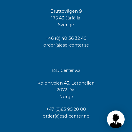
Bruttovägen 9
175 43 Järfälla
Sverige
+46 (0) 40 36 32 40
order(a)esd-center.se
ESD Center AS
Koloniveien 43, Letohallen
2072 Dal
Norge
+47 (0)63 95 20 00
order(a)esd-center.no