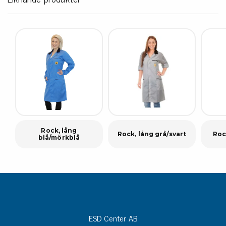
Rock, lång
Rock, lång grå/svart
Roc
blå/mörkblå
ESD Center AB