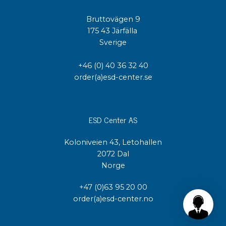
Bruttovägen 9
175 43 Järfälla
Sverige
+46 (0) 40 36 32 40
order(a)esd-center.se
ESD Center AS
Koloniveien 43, Letohallen
2072 Dal
Norge
+47 (0)63 95 20 00
order(a)esd-center.no