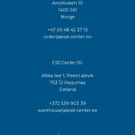
Anolitveien 10
1400 SKI
Norge
+47 (0) 48 42 37 15
order(a)esd-center.no
ESD Center OÜ
Allika tee 1, Peetri alevik
753 12 Harjumaa
Estland
+372 539 903 39
warehouse(a)esd-center.ee