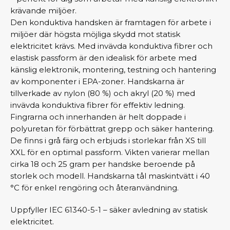
krävande miljöer.
Den konduktiva handsken är framtagen för arbete i
miljöer där högsta möjliga skydd mot statisk
elektricitet krävs. Med invävda konduktiva fibrer och
elastisk passform är den idealisk för arbete med
känslig elektronik, montering, testning och hantering
av komponenter i EPA-zoner. Handskarna är
tillverkade av nylon (80 %) och akryl (20 %) med
invävda konduktiva fibrer för effektiv ledning.
Fingrarna och innerhanden är helt doppade i
polyuretan för förbättrat grepp och säker hantering.
De finns i grå färg och erbjuds i storlekar från XS till
XXL för en optimal passform. Vikten varierar mellan
cirka 18 och 25 gram per handske beroende på
storlek och modell. Handskarna tål maskintvätt i 40
°C för enkel rengöring och återanvändning.
Uppfyller IEC 61340-5-1 – säker avledning av statisk
elektricitet.