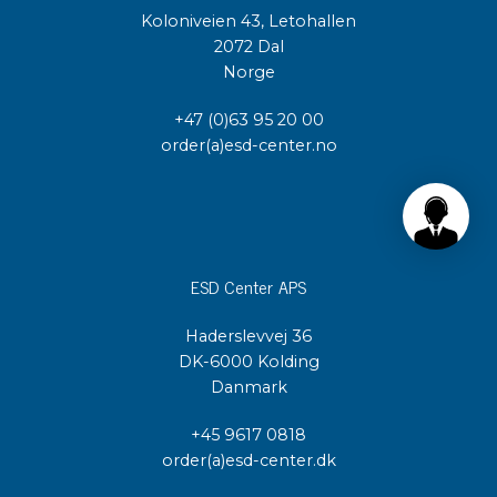
Koloniveien 43, Letohallen
2072 Dal
Norge
+47 (0)63 95 20 00
order(a)esd-center.no
ESD Center APS
Haderslevvej 36
DK-6000 Kolding
Danmark
+45 9617 0818
order(a)esd-center.dk