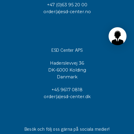
+47 (0)63 95 20 00
order(a)esd-center.no
ESD Center APS
Haderslevvej 36
DK-6000 Kolding
Danmark
+45 9617 0818
order(a)esd-center.dk
Besök och följ oss gärna på sociala medier!