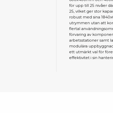
Städvagnar
för upp till 25 nivåer dä
Klibbmattor
25, vilket ger stor kap
Dis
robust med sina 1840x
kon
Jonisering
utrymmen utan att komp
Dis
flertal användningsomr
Bänkjonisering
förvaring av komponent
Saf
Overhead
arbetsstationer samt l
Kon
Maskin
modulära uppbyggnad 
Kon
Tryckluft
ett utmärkt val för fö
effektivitet i sin hant
Tj
Mattor & golv
ESD
Bordsmattor
Kon
Golv
Kal
Tillbehör till golv