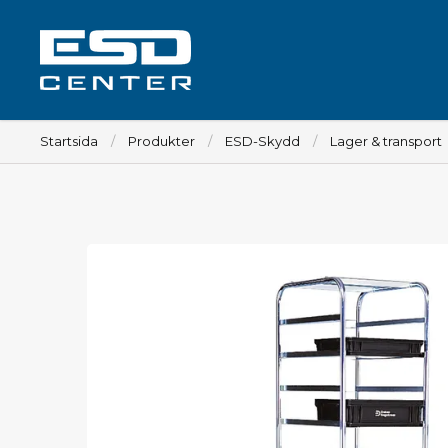
Startsida
Produkter
ESD-Skydd
Lager & transport
Arbetsplats
Bord
Tillbehör till bord
Stolar
Tillbehör till stolar
Mattor
Lampor
Vagnar