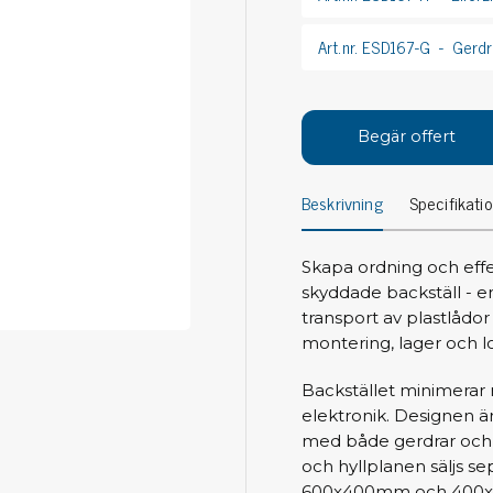
Avs
Personligt skydd
Art.nr. ESD167-G
Gerdra
Kläder
Ver
Skor
Tän
Handskar
Begär offert
ESD
ESD lotion
Mej
Skoband & överdrag
Beskrivning
Specifikati
Mej
Handledsband & spiralsladdar
Mom
Övrigt
Pre
Skapa ordning och effek
skyddade backställ - en
Pin
Städ & rengöring
transport av plastlådor
Bor
montering, lager och l
Sophantering
Dammsugare
Backstället minimerar 
Ko
Sopborstar med tillbehör
elektronik. Designen ä
Golvmoppar med tillbehör
med både gerdrar och 
Kemi & wipes
och hyllplanen säljs sep
Fla
600x400mm och 400x300