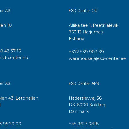
er AS
ESD Center OÜ
ien 10
Allika tee 1, Peetri alevik
I
753 12 Harjumaa
Estland
48 42 37 15
+372 539 903 39
esd-center.no
warehouse(a)esd-center.ee
er AS
ESD Center APS
ien 43, Letohallen
Haderslevvej 36
l
DK-6000 Kolding
Danmark
3 95 20 00
+45 9617 0818