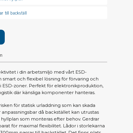
pärrning
r till backställ
ktyg, borstar & pincetter
ger & avbitare
 verktygsset
slar
on
selskaft & kombiklingor
entmejslar
cisionsmejslar
tivitet i din arbetsmiljö med vårt ESD-
 smart och flexibel lösning för förvaring och
cetter
 i ESD-zoner. Perfekt för elektronikproduktion,
star
ogistik där känsliga komponenter hanteras.
risken för statisk urladdning som kan skada
ntorsmaterial
r anpassningsbar då backstället kan utrustas
hyllplan som monteras efter behov. Gerdrar
arat för maximal flexibilitet. Lådor i storlekarna
skor & behållare
mm passar till backstället. Det finns plats