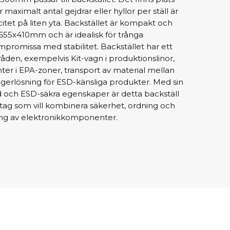
r maximalt antal gejdrar eller hyllor per ställ är
acitet på liten yta. Backstället är kompakt och
sipativa &
655x410mm och är idealisk för trånga
duktiva skivor
romissa med stabilitet. Backstället har ett
sipativa PC skivor
åden, exempelvis Kit-vagn i produktionslinor,
er i EPA-zoner, transport av material mellan
eshield
agerlösning för ESD-känsliga produkter. Med sin
duktiv plastwell
och ESD-säkra egenskaper är detta backställ
duktiv polystyren
retag som vill kombinera säkerhet, ordning och
ering av elektronikkomponenter.
änster
 utbildningar
trollmätning & audits
ibrering