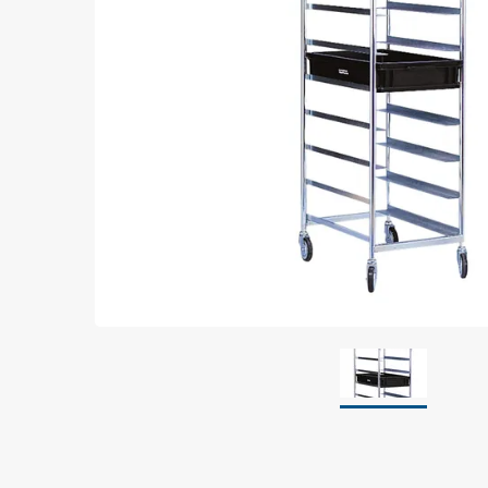
Jordning
Förpackningar
Skärmande påsar
Skärmande bubbelpåsar & film
Dryshield påsar, torkmedel & hic
Safeshieldlådor
Dissipativa påsar
Dissipativ bubbelfilm & påsar
Dissipativ plastfilm & sträckfilm
Dissipativa huvar, säckar & slangar
Dissipativ foam
Dissipativt & konduktivt skum
Specialemballage
Lager & transport