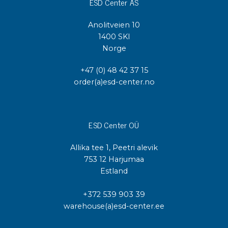
ESD Center AS
Anolitveien 10
1400 SKI
Norge
+47 (0) 48 42 37 15
order(a)esd-center.no
ESD Center OÜ
Allika tee 1, Peetri alevik
753 12 Harjumaa
Estland
+372 539 903 39
warehouse(a)esd-center.ee