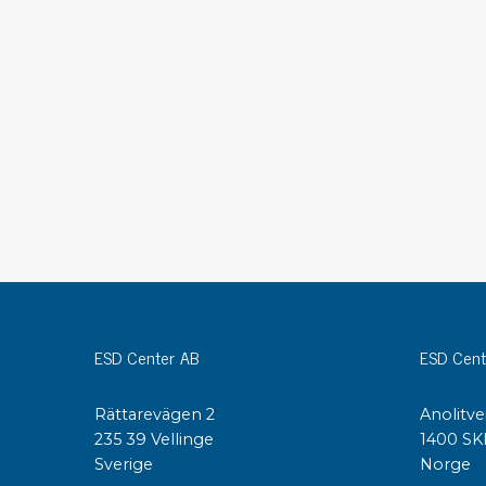
Konduktiva lådor
Dissipativa lådor
Tillbehör till lådor
Sortiment- och komponentaskar
Spolställ
Hyllsystem
Vagnar
Specialvagnar Mossman Tebbs
Hjul
Lastpallar
Specialemballage
ESD Center AB
ESD Cent
Rättarevägen 2
Anolitve
235 39 Vellinge
1400 SK
Sverige
Norge