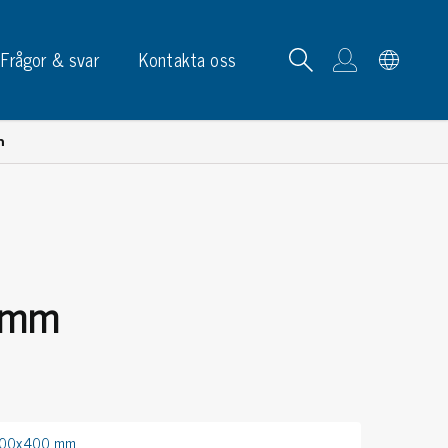
Frågor & svar
Kontakta oss
m
tskortrack & ställ
 mm
p, skyltar & etiketter
p
phållare
ketter
ltar & märkning
600x400 mm