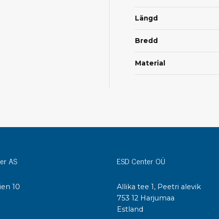
Städvagnar
Klibbmattor
Längd
Dis
kon
Bredd
Jonisering
Dis
Bänkjonisering
Material
Saf
Overhead
Kon
Maskin
Kon
Tryckluft
Tj
Mattor & golv
ESD
Bordsmattor
Kon
Golv
er AS
ESD Center OÜ
Kal
Tillbehör till golv
ien 10
Allika tee 1, Peetri alevik
I
753 12 Harjumaa
Estland