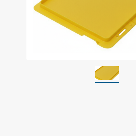
Jordning
Förpackningar
Skärmande påsar
Skärmande bubbelpåsar & film
Dryshield påsar, torkmedel & hic
Safeshieldlådor
Dissipativa påsar
Dissipativ bubbelfilm & påsar
Dissipativ plastfilm & sträckfilm
Dissipativa huvar, säckar & slangar
Dissipativ foam
Dissipativt & konduktivt skum
Specialemballage
Lager & transport