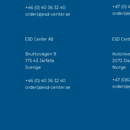
+47 (0) 
+46 (0) 40 36 32 40
order(a)
order(a)esd-center.se
ESD Center AB
ESD Cent
Bruttovägen 9
Kolonive
175 43 Järfälla
2072 Da
Sverige
Norge
+47 (0)6
+46 (0) 40 36 32 40
order(a)
order(a)esd-center.se