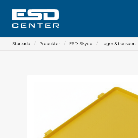
Startsida
Produkter
ESD-Skydd
Lager & transport
Arbetsplats
Bord
Tillbehör till bord
Stolar
Tillbehör till stolar
Mattor
Lampor
Vagnar