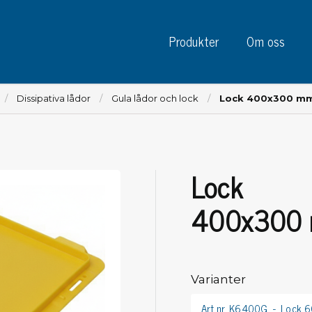
Produkter
Om oss
Dissipativa lådor
Gula lådor och lock
Lock 400x300 m
Lock
Instrument
Kre
Testinstrument
400x300
Mätinstrument
Tej
Charge plate monitors
Tej
Konstant monitors
Tej
ESD event detectors
Varianter
Eti
Elektroder
Sky
Art.nr. K6400G
Lock 