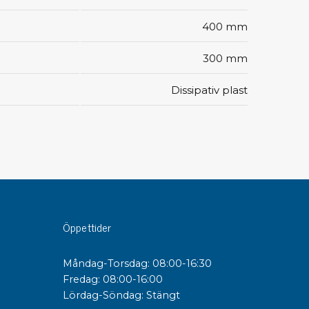
400 mm
sipativa &
duktiva skivor
300 mm
sipativa PC skivor
Dissipativ plast
eshield
duktiv plastwell
duktiv polystyren
änster
 utbildningar
trollmätning & audits
Öppettider
ibrering
Måndag-Torsdag: 08:00-16:30
Fredag: 08:00-16:00
Lördag-Söndag: Stängt