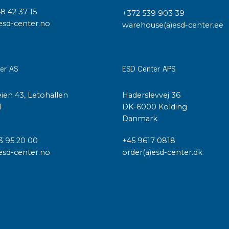
48 42 37 15
+372 539 903 39
esd-center.no
warehouse(a)esd-center.ee
er AS
ESD Center APS
ien 43, Letohallen
Haderslevvej 36
l
DK-6000 Kolding
Danmark
3 95 20 00
+45 9617 0818
esd-center.no
order(a)esd-center.dk