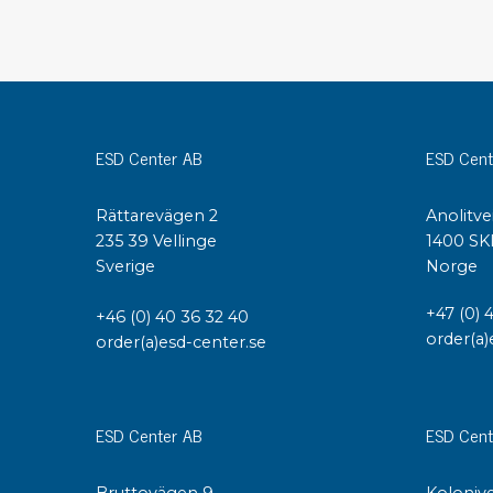
Konduktiva lådor
Dissipativa lådor
Tillbehör till lådor
Sortiment- och komponentaskar
Spolställ
ESD Center AB
ESD Cent
Hyllsystem
Vagnar
Rättarevägen 2
Anolitve
Specialvagnar Mossman Tebbs
235 39 Vellinge
1400 SK
Hjul
Sverige
Norge
Lastpallar
Specialemballage
+47 (0) 
+46 (0) 40 36 32 40
order(a)
order(a)esd-center.se
ESD Center AB
ESD Cent
Bruttovägen 9
Kolonive