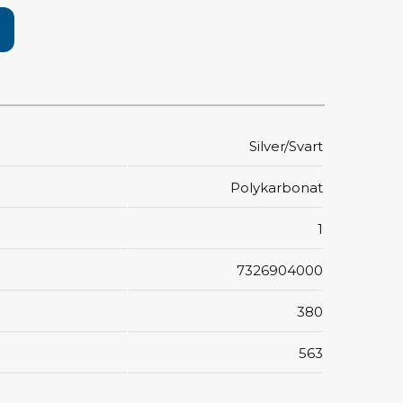
pärrning
ktyg, borstar & pincetter
ger & avbitare
 verktygsset
Silver/Svart
slar
selskaft & kombiklingor
Polykarbonat
entmejslar
cisionsmejslar
1
cetter
star
7326904000
380
ntorsmaterial
563
skor & behållare