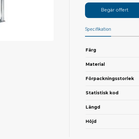
Avs
Personligt skydd
Begär offert
Kläder
Ver
Specifikation
Skor
Tän
Handskar
ESD
ESD lotion
Färg
Mej
Skoband & överdrag
Mej
Handledsband & spiralsladdar
Material
Mom
Övrigt
Pre
Förpackningsstorlek
Pin
Städ & rengöring
Bor
Statistisk kod
Sophantering
Dammsugare
Längd
Ko
Sopborstar med tillbehör
Höjd
Golvmoppar med tillbehör
Kemi & wipes
Fla