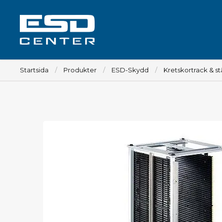
Startsida
Produkter
ESD-Skydd
Kretskortrack & stä
Arbetsplats
Bord
Tillbehör till bord
Stolar
Tillbehör till stolar
Mattor
Lampor
Vagnar