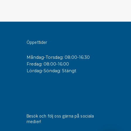
sipativa &
duktiva skivor
sipativa PC skivor
eshield
Öppettider
duktiv plastwell
duktiv polystyren
Måndag-Torsdag: 08:00-16:30
Fredag: 08:00-16:00
Lördag-Söndag: Stängt
änster
 utbildningar
trollmätning & audits
ibrering
Besök och följ oss gärna på sociala
medier!