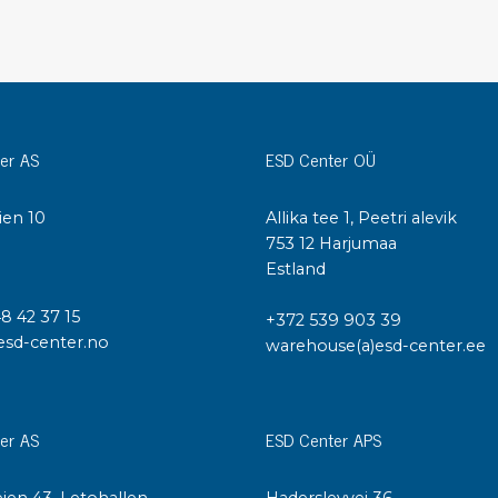
Städvagnar
Klibbmattor
Dis
kon
Jonisering
Dis
Bänkjonisering
Saf
er AS
ESD Center OÜ
Overhead
Kon
Maskin
Kon
ien 10
Allika tee 1, Peetri alevik
Tryckluft
I
753 12 Harjumaa
Estland
Tj
Mattor & golv
48 42 37 15
ESD
+372 539 903 39
Bordsmattor
esd-center.no
warehouse(a)esd-center.ee
Kon
Golv
Kal
Tillbehör till golv
er AS
ESD Center APS
ien 43, Letohallen
Haderslevvej 36