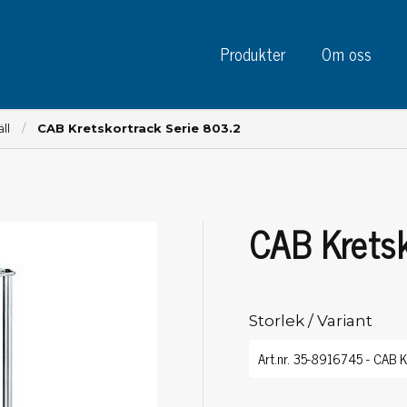
Produkter
Om oss
ll
CAB Kretskortrack Serie 803.2
CAB Kretsk
Instrument
Kre
Testinstrument
Mätinstrument
Tej
Charge plate monitors
Storlek / Variant
Tej
Konstant monitors
Tej
ESD event detectors
Eti
Elektroder
Sky