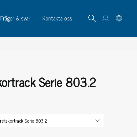
Frågor & svar
Kontakta oss
ortrack Serie 803.2
tskortrack & ställ
p, skyltar & etiketter
p
phållare
ketter
ltar & märkning