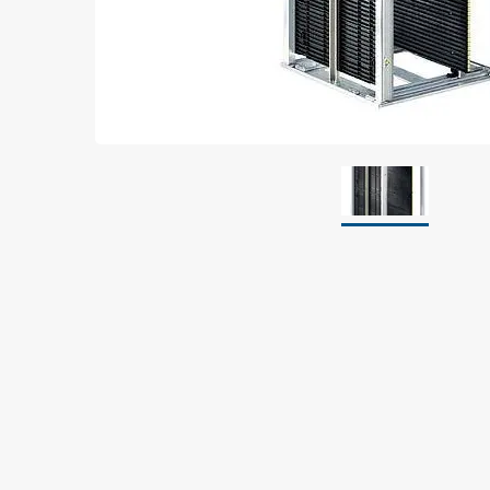
Jordning
Förpackningar
Skärmande påsar
Skärmande bubbelpåsar & film
Dryshield påsar, torkmedel & hic
Safeshieldlådor
Dissipativa påsar
Dissipativ bubbelfilm & påsar
Dissipativ plastfilm & sträckfilm
Dissipativa huvar, säckar & slangar
Dissipativ foam
Dissipativt & konduktivt skum
Specialemballage
Lager & transport