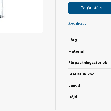
Avs
Personligt skydd
Begär offert
Kläder
Ver
Specifikation
Skor
Tän
Handskar
ESD
ESD lotion
Färg
Mej
Skoband & överdrag
Mej
Handledsband & spiralsladdar
Material
Mom
Övrigt
Pre
Förpackningsstorlek
Pin
Städ & rengöring
Bor
Statistisk kod
Sophantering
Dammsugare
Längd
Ko
Sopborstar med tillbehör
Höjd
Golvmoppar med tillbehör
Kemi & wipes
Fla