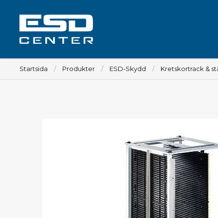
Startsida
Produkter
ESD-Skydd
Kretskortrack & stä
Arbetsplats
Bord
Tillbehör till bord
Stolar
Tillbehör till stolar
Mattor
Lampor
Vagnar