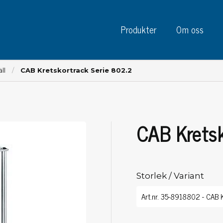
Produkter
Om oss
ll
CAB Kretskortrack Serie 802.2
CAB Kretsk
Instrument
Kre
Testinstrument
Mätinstrument
Tej
Charge plate monitors
Storlek / Variant
Tej
Konstant monitors
Tej
ESD event detectors
Eti
Elektroder
Sky