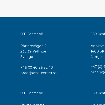
Konduktiva lådor
Dissipativa lådor
Tillbehör till lådor
Sortiment- och komponentaskar
Spolställ
ESD Center AB
ESD Cent
Hyllsystem
Vagnar
Rättarevägen 2
Anolitve
Specialvagnar Mossman Tebbs
235 39 Vellinge
1400 SK
Hjul
Sverige
Norge
Lastpallar
Specialemballage
+47 (0) 
+46 (0) 40 36 32 40
order(a)
order(a)esd-center.se
ESD Center AB
ESD Cent
Bruttovägen 9
Kolonive