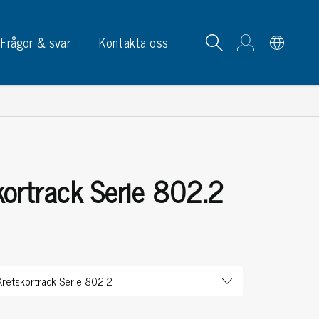
Frågor & svar
Kontakta oss
ortrack Serie 802.2
tskortrack & ställ
p, skyltar & etiketter
p
phållare
ketter
ltar & märkning