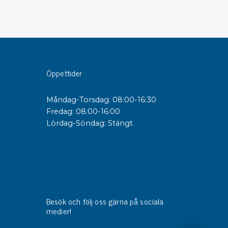
sipativa &
duktiva skivor
sipativa PC skivor
eshield
Öppettider
duktiv plastwell
duktiv polystyren
Måndag-Torsdag: 08:00-16:30
Fredag: 08:00-16:00
Lördag-Söndag: Stängt
änster
 utbildningar
trollmätning & audits
ibrering
Besök och följ oss gärna på sociala
medier!