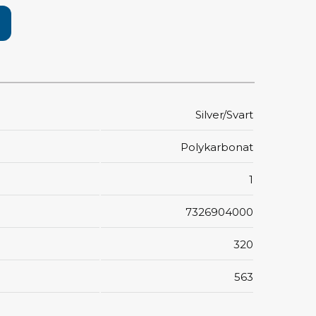
pärrning
ktyg, borstar & pincetter
ger & avbitare
 verktygsset
Silver/Svart
slar
selskaft & kombiklingor
Polykarbonat
entmejslar
cisionsmejslar
1
cetter
star
7326904000
320
ntorsmaterial
563
skor & behållare