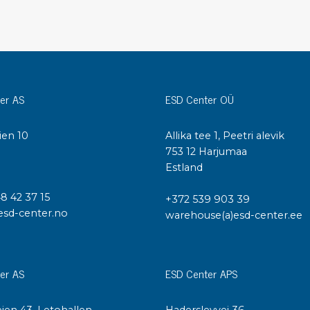
Städvagnar
Klibbmattor
Dis
kon
Jonisering
Dis
Bänkjonisering
Saf
er AS
ESD Center OÜ
Overhead
Kon
Maskin
Kon
ien 10
Allika tee 1, Peetri alevik
Tryckluft
I
753 12 Harjumaa
Estland
Tj
Mattor & golv
48 42 37 15
ESD
+372 539 903 39
Bordsmattor
esd-center.no
warehouse(a)esd-center.ee
Kon
Golv
Kal
Tillbehör till golv
er AS
ESD Center APS
ien 43, Letohallen
Haderslevvej 36