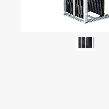
Jordning
Förpackningar
Skärmande påsar
Skärmande bubbelpåsar & film
Dryshield påsar, torkmedel & hic
Safeshieldlådor
Dissipativa påsar
Dissipativ bubbelfilm & påsar
Dissipativ plastfilm & sträckfilm
Dissipativa huvar, säckar & slangar
Dissipativ foam
Dissipativt & konduktivt skum
Specialemballage
Lager & transport