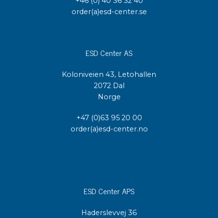
+46 (0) 40 36 32 40
order(a)esd-center.se
ESD Center AS
Koloniveien 43, Letohallen
2072 Dal
Norge
+47 (0)63 95 20 00
order(a)esd-center.no
ESD Center APS
Haderslevvej 36