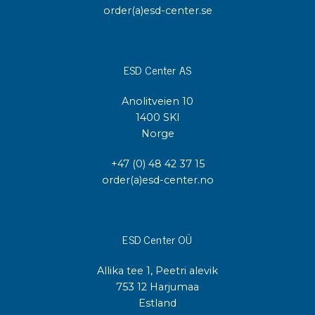
order(a)esd-center.se
ESD Center AS
Anolitveien 10
1400 SKI
Norge
+47 (0) 48 42 37 15
order(a)esd-center.no
ESD Center OÜ
Allika tee 1, Peetri alevik
753 12 Harjumaa
Estland