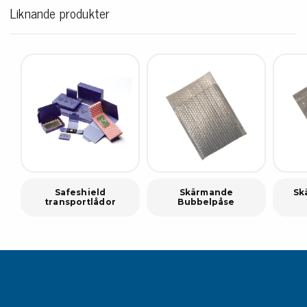
Liknande produkter
Safeshield
Skärmande
Sk
transportlådor
Bubbelpåse