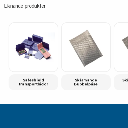
Liknande produkter
Safeshield
Skärmande
Sk
transportlådor
Bubbelpåse