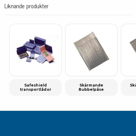
Liknande produkter
Safeshield
Skärmande
Sk
transportlådor
Bubbelpåse