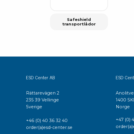
Safeshield
transportlådor
ESD Center AB
ESD Cent
Rättarevägen 2
Anolitve
235 39 Vellinge
1400 SK
Sverige
Norge
+47 (0) 
+46 (0) 40 36 32 40
order(a)
order(a)esd-center.se