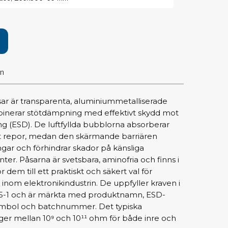
pärrning
ktyg, borstar & pincetter
ger & avbitare
on
 verktygsset
slar
selskaft & kombiklingor
 är transparenta, aluminiummetalliserade
entmejslar
inerar stötdämpning med effektivt skydd mot
cisionsmejslar
ing (ESD). De luftfyllda bubblorna absorberar
t repor, medan den skärmande barriären
cetter
ngar och förhindrar skador på känsliga
star
er. Påsarna är svetsbara, aminofria och finns i
ör dem till ett praktiskt och säkert val för
ntorsmaterial
 inom elektronikindustrin. De uppfyller kraven i
-5-1 och är märkta med produktnamn, ESD-
ymbol och batchnummer. Det typiska
skor & behållare
gger mellan 10⁹ och 10¹¹ ohm för både inre och