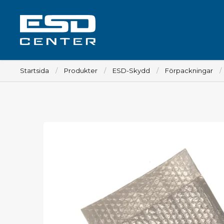
Startsida
Produkter
ESD-Skydd
Förpackningar
Arbetsplats
Bord
Tillbehör till bord
Stolar
Tillbehör till stolar
Mattor
Lampor
Vagnar