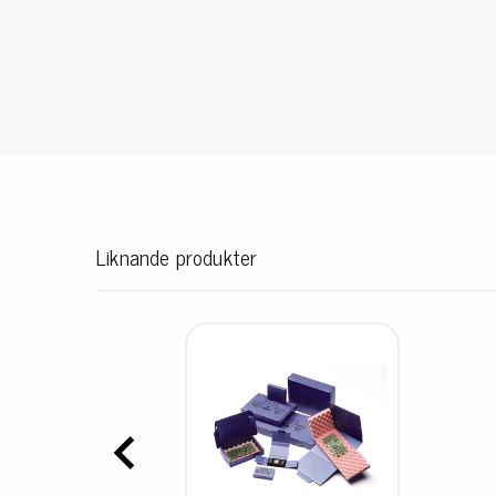
Konduktiva lådor
Dissipativa lådor
Tillbehör till lådor
Sortiment- och komponentaskar
Spolställ
Hyllsystem
Vagnar
Specialvagnar Mossman Tebbs
Liknande produkter
Hjul
Lastpallar
Specialemballage