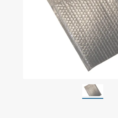
Jordning
Förpackningar
Skärmande påsar
Skärmande bubbelpåsar & film
Dryshield påsar, torkmedel & hic
Safeshieldlådor
Dissipativa påsar
Dissipativ bubbelfilm & påsar
Dissipativ plastfilm & sträckfilm
Dissipativa huvar, säckar & slangar
Dissipativ foam
Dissipativt & konduktivt skum
Specialemballage
Lager & transport