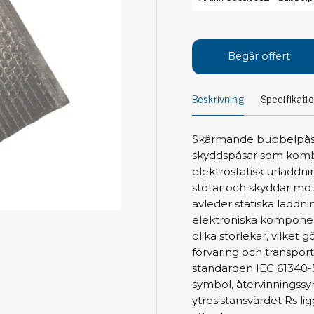
Avs
Personligt skydd
Kläder
Ver
Begär offert
Skor
Tän
Handskar
Beskrivning
Specifikati
ESD
ESD lotion
Mej
Skoband & överdrag
Mej
Handledsband & spiralsladdar
Skärmande bubbelpåsar
Mom
skyddspåsar som komb
Övrigt
Pre
elektrostatisk urladdn
stötar och skyddar mo
Pin
Städ & rengöring
avleder statiska laddni
Bor
elektroniska komponent
Sophantering
olika storlekar, vilket g
Dammsugare
Ko
förvaring och transport
Sopborstar med tillbehör
standarden IEC 61340
Golvmoppar med tillbehör
symbol, återvinningss
Kemi & wipes
Fla
ytresistansvärdet Rs li