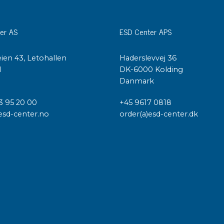
er AS
ESD Center APS
ien 43, Letohallen
Haderslevvej 36
l
DK-6000 Kolding
Danmark
3 95 20 00
+45 9617 0818
esd-center.no
order(a)esd-center.dk