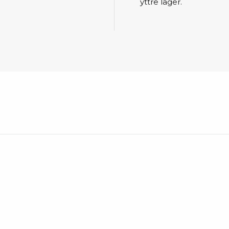
Städvagnar
yttre lager.
Klibbmattor
Dis
kon
Jonisering
Dis
Bänkjonisering
Saf
Overhead
Kon
Maskin
Kon
Tryckluft
Tj
Mattor & golv
ESD
Bordsmattor
Kon
Golv
Kal
Tillbehör till golv