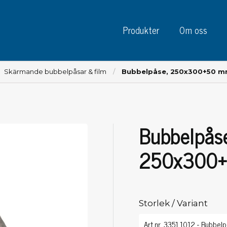
Produkter
Om oss
Skärmande bubbelpåsar & film
Bubbelpåse, 250x300+50 
Bubbelpåse
Instrument
Kre
Testinstrument
250x300
Mätinstrument
Tej
Charge plate monitors
Tej
Konstant monitors
Tej
ESD event detectors
Storlek / Variant
Eti
Elektroder
Sky