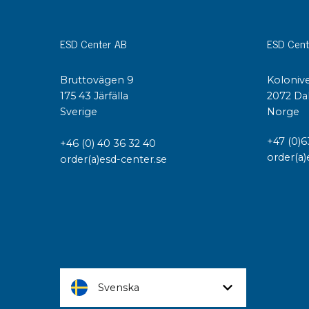
ESD Center AB
ESD Cent
Bruttovägen 9
Kolonive
175 43 Järfälla
2072 Da
Sverige
Norge
+47 (0)6
+46 (0) 40 36 32 40
order(a)
order(a)esd-center.se
Svenska