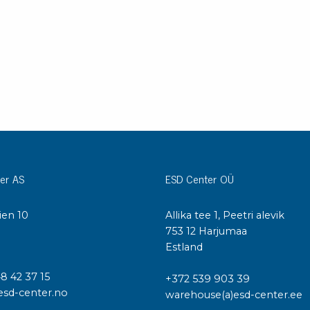
er AS
ESD Center OÜ
ien 10
Allika tee 1, Peetri alevik
I
753 12 Harjumaa
Estland
48 42 37 15
+372 539 903 39
esd-center.no
warehouse(a)esd-center.ee