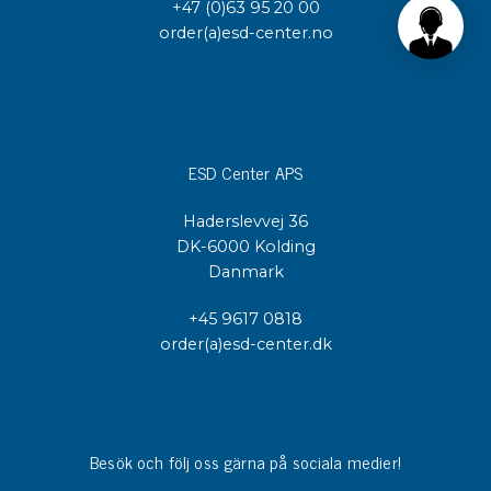
+47 (0)63 95 20 00
order(a)esd-center.no
ESD Center APS
Haderslevvej 36
DK-6000 Kolding
Danmark
+45 9617 0818
order(a)esd-center.dk
Besök och följ oss gärna på sociala medier!