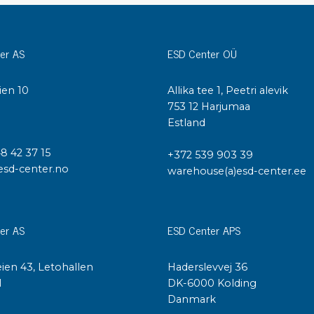
Städvagnar
Klibbmattor
Dis
er AS
ESD Center OÜ
kon
Jonisering
Dis
Bänkjonisering
ien 10
Allika tee 1, Peetri alevik
Saf
Overhead
I
753 12 Harjumaa
Kon
Maskin
Estland
Kon
Tryckluft
48 42 37 15
+372 539 903 39
esd-center.no
warehouse(a)esd-center.ee
Tj
Mattor & golv
ESD
Bordsmattor
Kon
er AS
ESD Center APS
Golv
Kal
Tillbehör till golv
ien 43, Letohallen
Haderslevvej 36
l
DK-6000 Kolding
Danmark