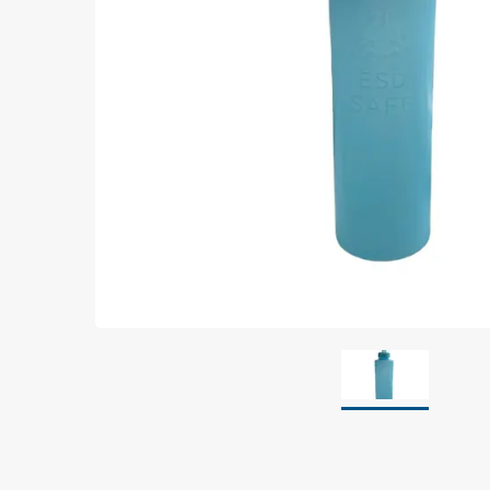
Jordning
Förpackningar
Skärmande påsar
Skärmande bubbelpåsar & film
Dryshield påsar, torkmedel & hic
Safeshieldlådor
Dissipativa påsar
Dissipativ bubbelfilm & påsar
Dissipativ plastfilm & sträckfilm
Dissipativa huvar, säckar & slangar
Dissipativ foam
Dissipativt & konduktivt skum
Specialemballage
Lager & transport