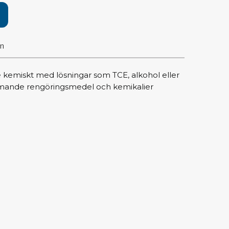
pärrning
ktyg, borstar & pincetter
on
ger & avbitare
 verktygsset
e kemiskt med lösningar som TCE, alkohol eller
slar
mmande rengöringsmedel och kemikalier
selskaft & kombiklingor
entmejslar
cisionsmejslar
cetter
star
ntorsmaterial
skor & behållare