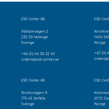
Konduktiva lådor
Dissipativa lådor
ESD Center AB
ESD Cent
Tillbehör till lådor
Sortiment- och komponentaskar
Spolställ
Rättarevägen 2
Anolitve
235 39 Vellinge
1400 SK
Hyllsystem
Sverige
Norge
Vagnar
Specialvagnar Mossman Tebbs
+47 (0) 
+46 (0) 40 36 32 40
Hjul
order(a)
order(a)esd-center.se
Lastpallar
Specialemballage
ESD Center AB
ESD Cent
Bruttovägen 9
Kolonive
175 43 Järfälla
2072 Da
Sverige
Norge