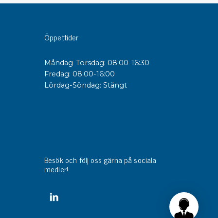
sipativa &
Öppettider
duktiva skivor
sipativa PC skivor
Måndag-Torsdag: 08:00-16:30
eshield
Fredag: 08:00-16:00
duktiv plastwell
Lördag-Söndag: Stängt
duktiv polystyren
änster
 utbildningar
trollmätning & audits
Besök och följ oss gärna på sociala
ibrering
medier!