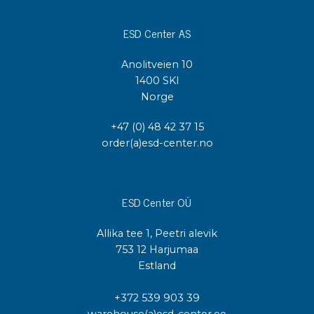
ESD Center AS
Anolitveien 10
1400 SKI
Norge
+47 (0) 48 42 37 15
order(a)esd-center.no
ESD Center OÜ
Allika tee 1, Peetri alevik
753 12 Harjumaa
Estland
+372 539 903 39