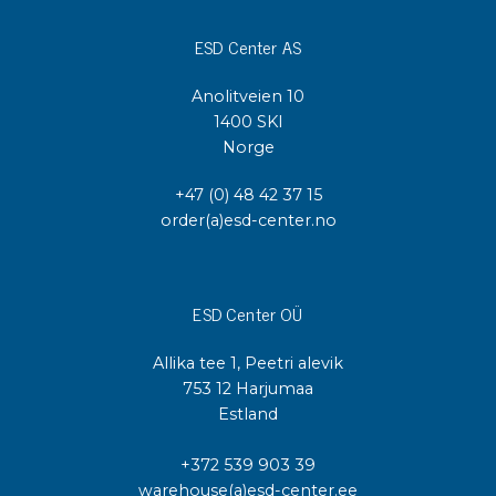
ESD Center AS
Anolitveien 10
1400 SKI
Norge
+47 (0) 48 42 37 15
order(a)esd-center.no
ESD Center OÜ
Allika tee 1, Peetri alevik
753 12 Harjumaa
Estland
+372 539 903 39
warehouse(a)esd-center.ee