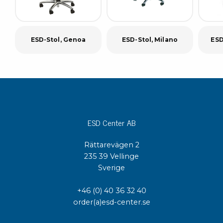
ESD-Stol, Genoa
ESD-Stol, Milano
ESD
ESD Center AB
Rättarevägen 2
235 39 Vellinge
Sverige
+46 (0) 40 36 32 40
order(a)esd-center.se