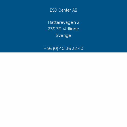
ESD Center AB
Rättarevägen 2
235 39 Vellinge
Sverige
+46 (0) 40 36 32 40
order(a)esd-center.se
ESD Center AS
Anolitveien 10
1400 SKI
Norge
+47 (0) 48 42 37 15
order(a)esd-center.no