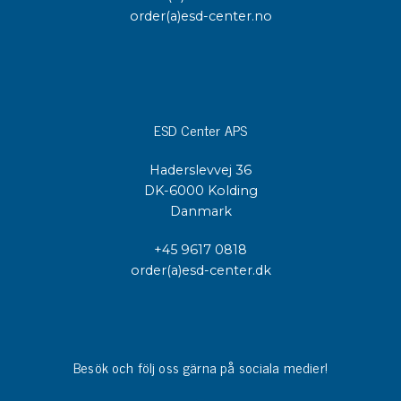
order(a)esd-center.no
ESD Center APS
Haderslevvej 36
DK-6000 Kolding
Danmark
+45 9617 0818
order(a)esd-center.dk
Besök och följ oss gärna på sociala medier!