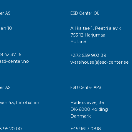
Städvagnar
Klibbmattor
er AS
ESD Center OÜ
Dis
kon
Jonisering
ien 10
Allika tee 1, Peetri alevik
Dis
I
753 12 Harjumaa
Bänkjonisering
Saf
Estland
Overhead
Kon
Maskin
48 42 37 15
+372 539 903 39
Kon
Tryckluft
esd-center.no
warehouse(a)esd-center.ee
Tj
Mattor & golv
ESD
er AS
ESD Center APS
Bordsmattor
Kon
Golv
Kal
ien 43, Letohallen
Haderslevvej 36
Tillbehör till golv
l
DK-6000 Kolding
Danmark
3 95 20 00
+45 9617 0818