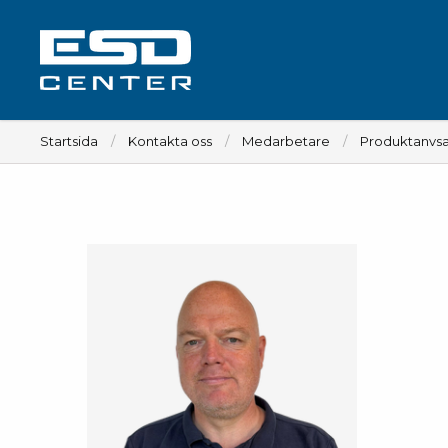
Startsida
Kontakta oss
Medarbetare
Produktanvsa
Arbetsplats
Bord
Tillbehör till bord
Stolar
Tillbehör till stolar
Mattor
Lampor
Vagnar