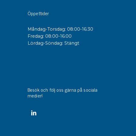
Öppettider
sipativa &
duktiva skivor
Måndag-Torsdag: 08:00-16:30
sipativa PC skivor
Fredag: 08:00-16:00
eshield
Lördag-Söndag: Stängt
duktiv plastwell
duktiv polystyren
änster
 utbildningar
Besök och följ oss gärna på sociala
medier!
trollmätning & audits
ibrering