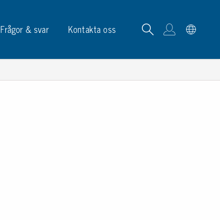
Frågor & svar
Kontakta oss
tskortrack & ställ
p, skyltar & etiketter
p
phållare
ketter
ltar & märkning