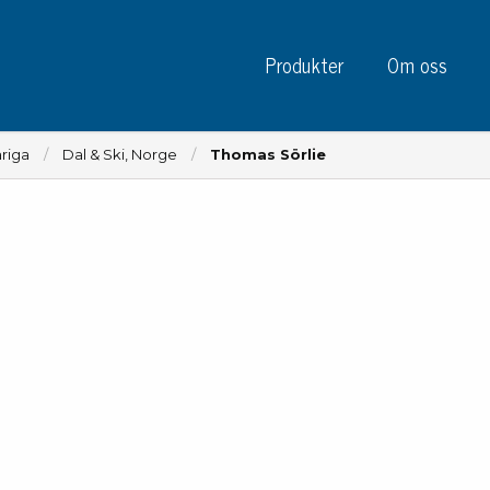
Produkter
Om oss
riga
Dal & Ski, Norge
Thomas Sörlie
Instrument
Kre
Testinstrument
Mätinstrument
Tej
Charge plate monitors
Tej
Konstant monitors
Tej
ESD event detectors
Eti
Elektroder
Sky