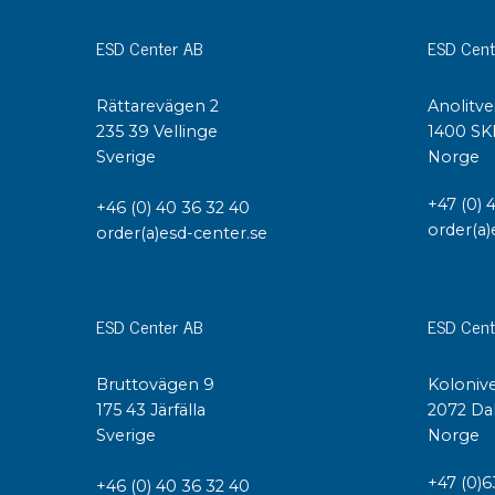
Konduktiva lådor
ESD Center AB
ESD Cent
Dissipativa lådor
Tillbehör till lådor
Rättarevägen 2
Anolitve
Sortiment- och komponentaskar
235 39 Vellinge
1400 SK
Spolställ
Sverige
Norge
Hyllsystem
Vagnar
+47 (0) 
+46 (0) 40 36 32 40
Specialvagnar Mossman Tebbs
order(a)
order(a)esd-center.se
Hjul
Lastpallar
Specialemballage
ESD Center AB
ESD Cent
Bruttovägen 9
Kolonive
175 43 Järfälla
2072 Da
Sverige
Norge
+47 (0)6
+46 (0) 40 36 32 40