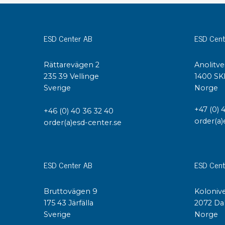
Konduktiva lådor
Dissipativa lådor
ESD Center AB
ESD Cent
Tillbehör till lådor
Sortiment- och komponentaskar
Spolställ
Rättarevägen 2
Anolitve
235 39 Vellinge
1400 SK
Hyllsystem
Sverige
Norge
Vagnar
Specialvagnar Mossman Tebbs
+47 (0) 
+46 (0) 40 36 32 40
Hjul
order(a)
order(a)esd-center.se
Lastpallar
Specialemballage
ESD Center AB
ESD Cent
Bruttovägen 9
Kolonive
175 43 Järfälla
2072 Da
Sverige
Norge