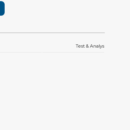
pärrning
ktyg, borstar & pincetter
ger & avbitare
 verktygsset
Test & Analys
slar
selskaft & kombiklingor
entmejslar
cisionsmejslar
cetter
star
ntorsmaterial
skor & behållare