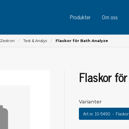
Produkter
Om oss
 Zestron
Test & Analys
Flaskor för Bath Analyze
Flaskor fö
Instrument
Kre
Testinstrument
Mätinstrument
Tej
Charge plate monitors
Varianter
Tej
Konstant monitors
Tej
ESD event detectors
Art.nr. 10-5490
Flaskor
Eti
Elektroder
Sky