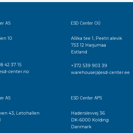
Städvagnar
Klibbmattor
Dis
er AS
ESD Center OÜ
kon
Jonisering
Dis
Bänkjonisering
ien 10
Allika tee 1, Peetri alevik
Saf
Overhead
I
753 12 Harjumaa
Kon
Maskin
Estland
Kon
Tryckluft
48 42 37 15
+372 539 903 39
esd-center.no
warehouse(a)esd-center.ee
Tj
Mattor & golv
ESD
Bordsmattor
Kon
er AS
ESD Center APS
Golv
Kal
Tillbehör till golv
ien 43, Letohallen
Haderslevvej 36
l
DK-6000 Kolding
Danmark