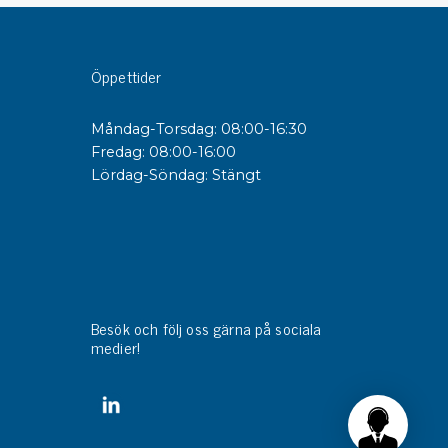
sipativa &
Öppettider
duktiva skivor
sipativa PC skivor
Måndag-Torsdag: 08:00-16:30
eshield
Fredag: 08:00-16:00
duktiv plastwell
Lördag-Söndag: Stängt
duktiv polystyren
änster
 utbildningar
trollmätning & audits
Besök och följ oss gärna på sociala
ibrering
medier!