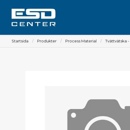
Startsida
Produkter
Process Material
Tvättvätska -
Arbetsplats
Bord
Tillbehör till bord
Stolar
Tillbehör till stolar
Mattor
Lampor
Vagnar