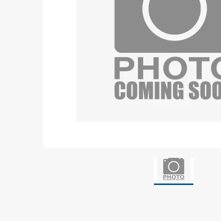
Jordning
Förpackningar
Skärmande påsar
Skärmande bubbelpåsar & film
Dryshield påsar, torkmedel & hic
Safeshieldlådor
Dissipativa påsar
Dissipativ bubbelfilm & påsar
Dissipativ plastfilm & sträckfilm
Dissipativa huvar, säckar & slangar
Dissipativ foam
Dissipativt & konduktivt skum
Specialemballage
Lager & transport