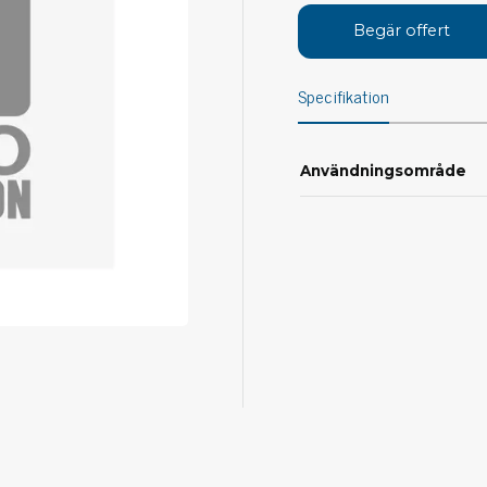
Avs
Begär offert
Personligt skydd
Kläder
Ver
Specifikation
Skor
Tän
Handskar
ESD
ESD lotion
Användningsområde
Mej
Skoband & överdrag
Mej
Handledsband & spiralsladdar
Mom
Övrigt
Pre
Pin
Städ & rengöring
Bor
Sophantering
Dammsugare
Ko
Sopborstar med tillbehör
Golvmoppar med tillbehör
Kemi & wipes
Fla