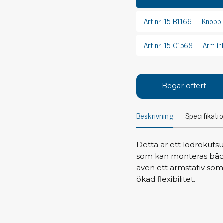
Avs
Personligt skydd
Art.nr. 15-B1166
Knopp t
Kläder
Ver
Art.nr. 15-C1568
Arm in
Skor
Tän
Handskar
ESD
ESD lotion
Mej
Skoband & överdrag
Begär offert
Mej
Handledsband & spiralsladdar
Mom
Övrigt
Beskrivning
Specifikati
Pre
Pin
Städ & rengöring
Detta är ett lödrökut
Bor
som kan monteras både h
Sophantering
även ett armstativ som
Dammsugare
Ko
ökad flexibilitet.
Sopborstar med tillbehör
Golvmoppar med tillbehör
Kemi & wipes
Fla