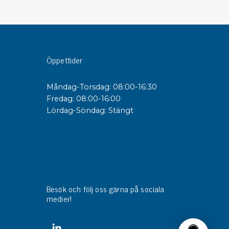
sipativa &
duktiva skivor
sipativa PC skivor
Öppettider
eshield
duktiv plastwell
Måndag-Torsdag: 08:00-16:30
duktiv polystyren
Fredag: 08:00-16:00
Lördag-Söndag: Stängt
änster
 utbildningar
trollmätning & audits
ibrering
Besök och följ oss gärna på sociala
medier!