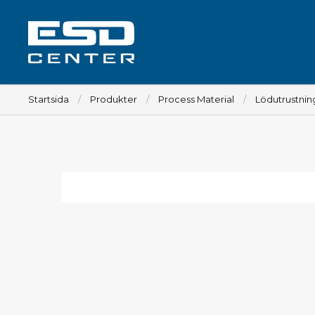
Startsida
Produkter
Process Material
Lödutrustnin
Arbetsplats
Bord
Tillbehör till bord
Stolar
Tillbehör till stolar
Mattor
Lampor
Vagnar