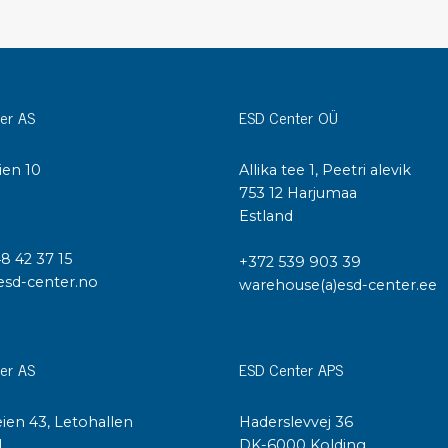
Städvagnar
Klibbmattor
Dis
kon
Jonisering
Dis
er AS
ESD Center OÜ
Bänkjonisering
Saf
Overhead
Kon
ien 10
Allika tee 1, Peetri alevik
Maskin
Kon
I
753 12 Harjumaa
Tryckluft
Estland
Tj
48 42 37 15
+372 539 903 39
Mattor & golv
esd-center.no
warehouse(a)esd-center.ee
ESD
Bordsmattor
Kon
Golv
Kal
Tillbehör till golv
er AS
ESD Center APS
ien 43, Letohallen
Haderslevvej 36
l
DK-6000 Kolding