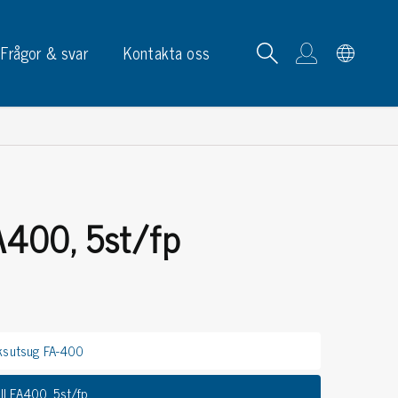
Frågor & svar
Kontakta oss
 FA400, 5st/fp
tskortrack & ställ
p, skyltar & etiketter
p
phållare
ksutsug FA-400
ketter
ltar & märkning
till FA400, 5st/fp