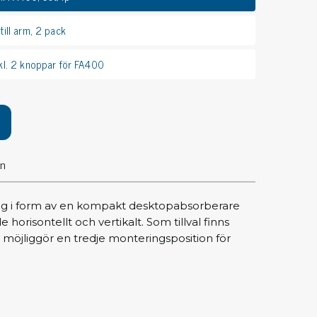
pärrning
ill arm, 2 pack
ktyg, borstar & pincetter
kl. 2 knoppar för FA400
ger & avbitare
 verktygsset
slar
selskaft & kombiklingor
entmejslar
on
cisionsmejslar
cetter
sug i form av en kompakt desktopabsorberare
star
orisontellt och vertikalt. Som tillval finns
 möjliggör en tredje monteringsposition för
ntorsmaterial
skor & behållare