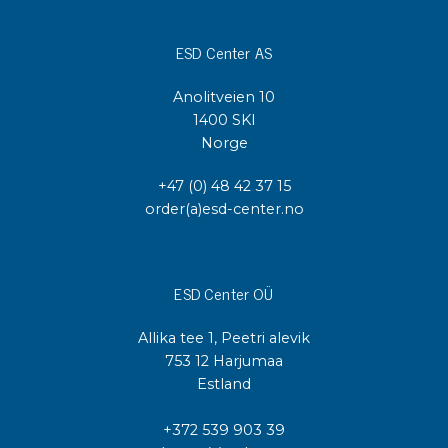
ESD Center AS
Anolitveien 10
1400 SKI
Norge
+47 (0) 48 42 37 15
order(a)esd-center.no
ESD Center OÜ
Allika tee 1, Peetri alevik
753 12 Harjumaa
Estland
+372 539 903 39