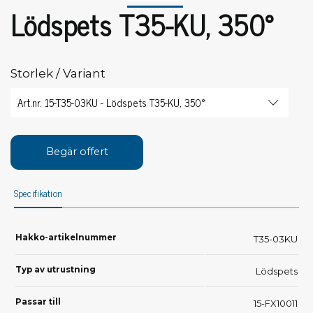
Lödspets T35-KU, 350°
Storlek / Variant
Begär offert
Specifikation
Hakko-artikelnummer
T35-03KU
Typ av utrustning
Lödspets
Passar till
15-FX10011