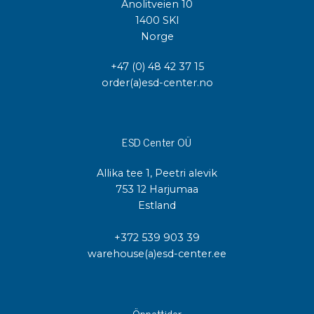
Anolitveien 10
1400 SKI
Norge
+47 (0) 48 42 37 15
order(a)esd-center.no
ESD Center OÜ
Allika tee 1, Peetri alevik
753 12 Harjumaa
Estland
+372 539 903 39
warehouse(a)esd-center.ee
Öppettider