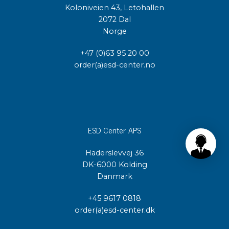
Koloniveien 43, Letohallen
2072 Dal
Norge
+47 (0)63 95 20 00
order(a)esd-center.no
ESD Center APS
Haderslevvej 36
DK-6000 Kolding
Danmark
+45 9617 0818
order(a)esd-center.dk