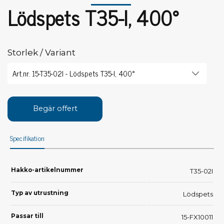
Lödspets T35-I, 400°
Storlek / Variant
Begär offert
Specifikation
Hakko-artikelnummer
T35-02I
Typ av utrustning
Lödspets
Passar till
15-FX10011