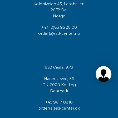
Koloniveien 43, Letohallen
2072 Dal
Norge
+47 (0)63 95 20 00
order(a)esd-center.no
ESD Center APS
Haderslevvej 36
DK-6000 Kolding
Danmark
+45 9617 0818
order(a)esd-center.dk