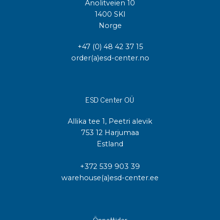
Anolitveien 10
1400 SKI
Norge
+47 (0) 48 42 37 15
order(a)esd-center.no
ESD Center OÜ
Allika tee 1, Peetri alevik
753 12 Harjumaa
Estland
+372 539 903 39
warehouse(a)esd-center.ee
Öppettider