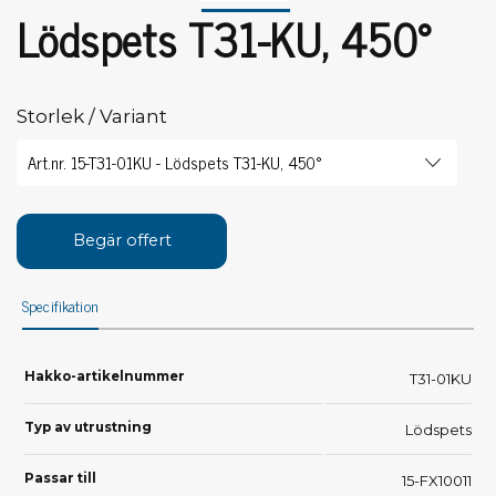
Lödspets T31-KU, 450°
Storlek / Variant
Begär offert
Specifikation
Hakko-artikelnummer
T31-01KU
Typ av utrustning
Lödspets
Passar till
15-FX10011