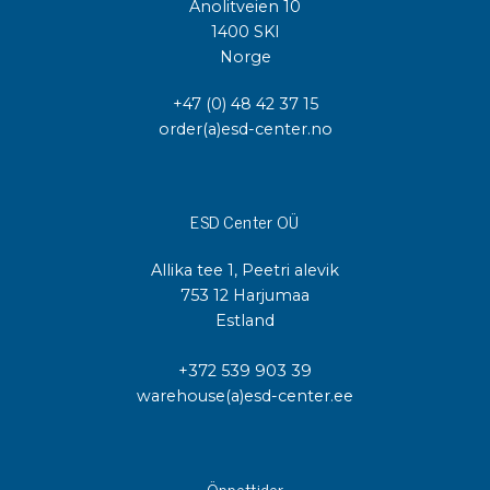
Anolitveien 10
1400 SKI
Norge
+47 (0) 48 42 37 15
order(a)esd-center.no
ESD Center OÜ
Allika tee 1, Peetri alevik
753 12 Harjumaa
Estland
+372 539 903 39
warehouse(a)esd-center.ee
Öppettider