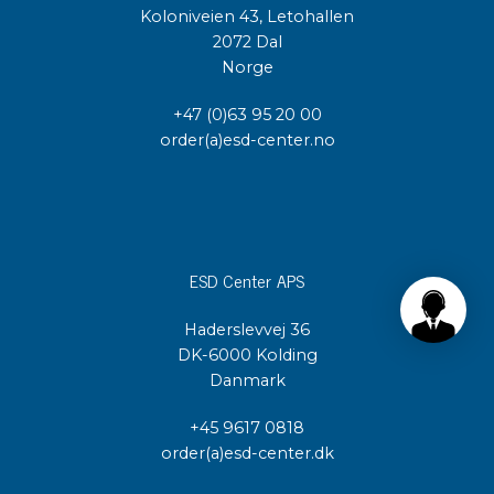
Koloniveien 43, Letohallen
2072 Dal
Norge
+47 (0)63 95 20 00
order(a)esd-center.no
ESD Center APS
Haderslevvej 36
DK-6000 Kolding
Danmark
+45 9617 0818
order(a)esd-center.dk