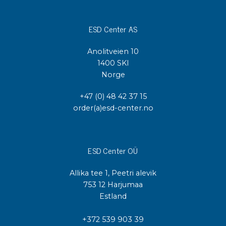
ESD Center AS
Anolitveien 10
1400 SKI
Norge
+47 (0) 48 42 37 15
order(a)esd-center.no
ESD Center OÜ
Allika tee 1, Peetri alevik
753 12 Harjumaa
Estland
+372 539 903 39