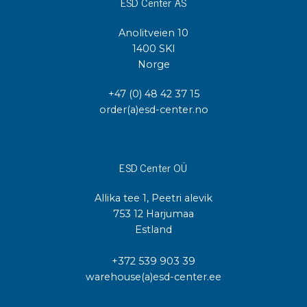
ESD Center AS
Anolitveien 10
1400 SKI
Norge
+47 (0) 48 42 37 15
order(a)esd-center.no
ESD Center OÜ
Allika tee 1, Peetri alevik
753 12 Harjumaa
Estland
+372 539 903 39
warehouse(a)esd-center.ee