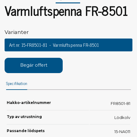
Varmluftspenna FR-8501
Varianter
Art.nr. 15-FR8501-81
Varmluftspenna FR-8501
Begär offert
Specifikation
Hakko-artikelnummer
FR8501-81
Typ av utrustning
Lödkolv
Passande lödspets
15-NA011