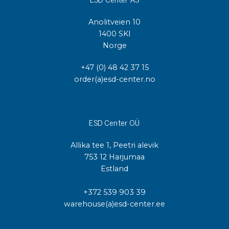
Anolitveien 10
1400 SKI
Norge
+47 (0) 48 42 37 15
order(a)esd-center.no
ESD Center OÜ
Allika tee 1, Peetri alevik
753 12 Harjumaa
Estland
+372 539 903 39
warehouse(a)esd-center.ee