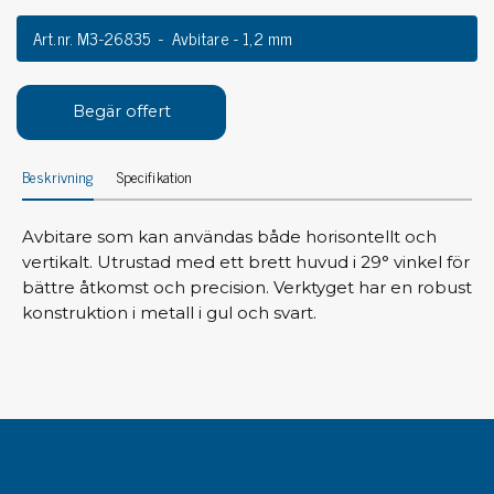
Art.nr. M3-26835
Avbitare - 1,2 mm
Begär offert
Beskrivning
Specifikation
Avbitare som kan användas både horisontellt och
vertikalt. Utrustad med ett brett huvud i 29° vinkel för
bättre åtkomst och precision. Verktyget har en robust
konstruktion i metall i gul och svart.