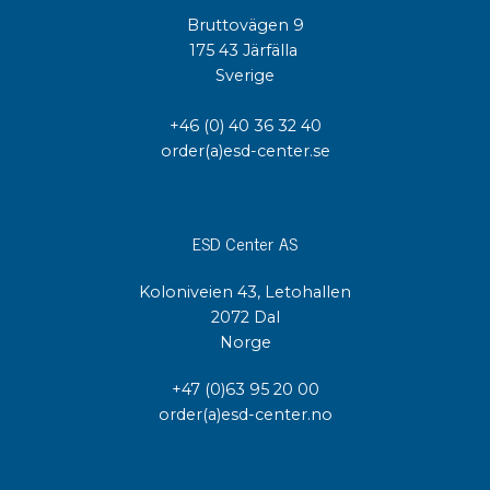
Bruttovägen 9
175 43 Järfälla
Sverige
+46 (0) 40 36 32 40
order(a)esd-center.se
ESD Center AS
Koloniveien 43, Letohallen
2072 Dal
Norge
+47 (0)63 95 20 00
order(a)esd-center.no