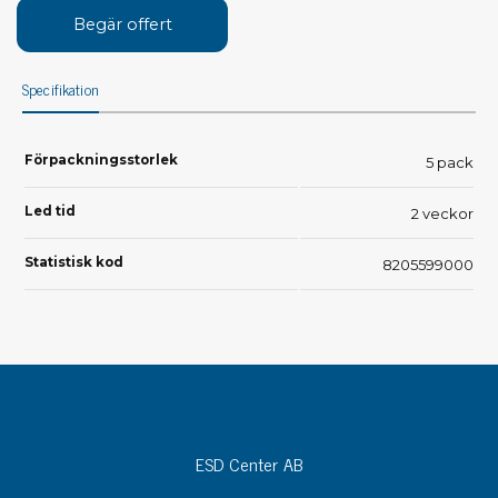
Begär offert
Specifikation
Förpackningsstorlek
5 pack
Led tid
2 veckor
Statistisk kod
8205599000
ESD Center AB