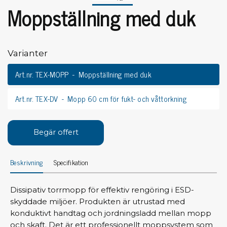
Moppställning med duk
Varianter
Art.nr. TEX-MOPP
Moppställning med duk
Art.nr. TEX-DV
Mopp 60 cm för fukt- och våttorkning
Begär offert
Beskrivning
Specifikation
Dissipativ torrmopp för effektiv rengöring i ESD-
skyddade miljöer. Produkten är utrustad med
konduktivt handtag och jordningsladd mellan mopp
och skaft. Det är ett professionellt moppsystem som