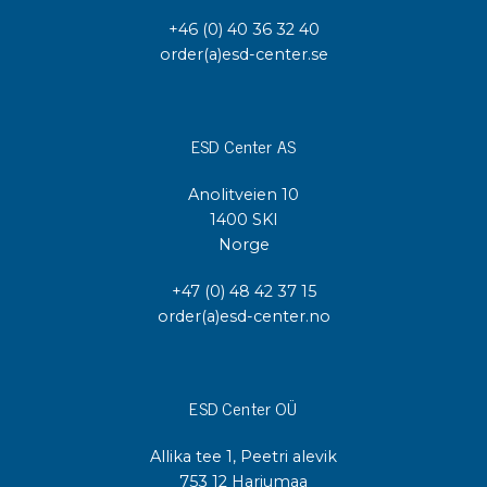
+46 (0) 40 36 32 40
order(a)esd-center.se
ESD Center AS
Anolitveien 10
1400 SKI
Norge
+47 (0) 48 42 37 15
order(a)esd-center.no
ESD Center OÜ
Allika tee 1, Peetri alevik
753 12 Harjumaa